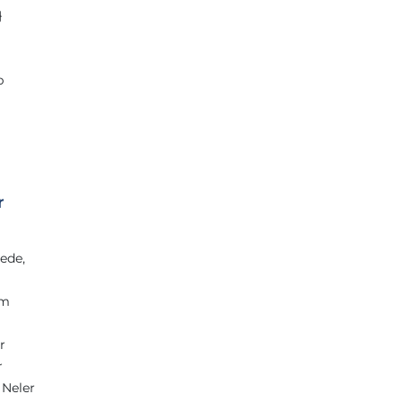
}
b
r
ede,
um
r
r
 Neler