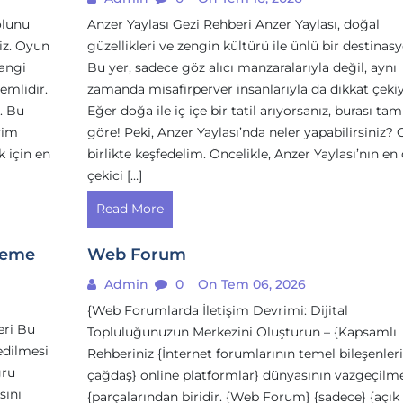
olunu
Anzer Yaylası Gezi Rehberi Anzer Yaylası, doğal
iz. Oyun
güzellikleri ve zengin kültürü ile ünlü bir destinas
hangi
Bu yer, sadece göz alıcı manzaralarıyla değil, aynı
mlidir.
zamanda misafirperver insanlarıyla da dikkat çekiy
. Bu
Eğer doğa ile iç içe bir tatil arıyorsanız, burası tam
yim
göre! Peki, Anzer Yaylası’nda neler yapabilirsiniz? G
k için en
birlikte keşfedelim. Öncelikle, Anzer Yaylası’nın en
çekici […]
Read More
leme
Web Forum
Admin
0
On Tem 06, 2026
{Web Forumlarda İletişim Devrimi: Dijital
eri Bu
Topluluğunuzun Merkezini Oluşturun – {Kapsamlı
edilmesi
Rehberiniz {İnternet forumlarının temel bileşenleri
ğru
çağdaş} online platformlar} dünyasının vazgeçilm
sını
{parçalarından biridir. {Web Forum} {sadece} {açık