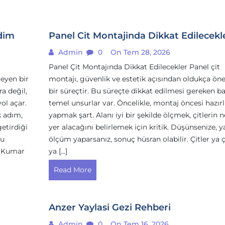
Adim
Panel Cit Montajinda Dikkat Edilecekl
Admin
0
On Tem 28, 2026
Panel Çit Montajında Dikkat Edilecekler Panel çit
leyen bir
montajı, güvenlik ve estetik açısından oldukça ön
a değil,
bir süreçtir. Bu süreçte dikkat edilmesi gereken ba
ol açar.
temel unsurlar var. Öncelikle, montaj öncesi hazırl
k adım,
yapmak şart. Alanı iyi bir şekilde ölçmek, çitlerin 
etirdiği
yer alacağını belirlemek için kritik. Düşünsenize, y
bu
ölçüm yaparsanız, sonuç hüsran olabilir. Çitler ya ç
. Kumar
ya […]
Read More
Anzer Yaylasi Gezi Rehberi
Admin
0
On Tem 16, 2026