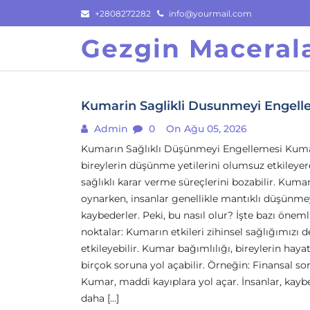
Skip
+2808272282
info@yourmail.com
to
Gezgin Macerala
content
Kumarin Saglikli Dusunmeyi Engell
Admin
0
On Ağu 05, 2026
Kumarın Sağlıklı Düşünmeyi Engellemesi Kuma
bireylerin düşünme yetilerini olumsuz etkileyer
sağlıklı karar verme süreçlerini bozabilir. Kuma
oynarken, insanlar genellikle mantıklı düşünme
kaybederler. Peki, bu nasıl olur? İşte bazı öneml
noktalar: Kumarın etkileri zihinsel sağlığımızı 
etkileyebilir. Kumar bağımlılığı, bireylerin haya
birçok soruna yol açabilir. Örneğin: Finansal sor
Kumar, maddi kayıplara yol açar. İnsanlar, kayb
daha […]