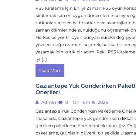
PS5 Kiralama İçin En İyi Zaman PS5 oyun kons
kiralamak için en uygun dönemleri inceleyeceğ
tutkunları için en iyi fırsatların ve avantajların 
zaman dilimlerinde sunulduğunu öğrenmek öne
Herkes biliyor ki, oyun dünyası sürekli değişiyor
yüzden, doğru zamanı seçmek, harika bir dene
yaşamak için kritik bir adım. Peki, PS5 kiralama
iyi […]
Read More
Gaziantepe Yuk Gonderirken Paket
Onerileri
Admin
0
On Tem 16, 2026
Gaziantep’e Yük Gönderirken Paketleme Öneril
makalede, Gaziantep’e yük gönderirken dikkat 
gereken paketleme önerilerini ele alacağız. Do
paketleme, ürünlerin güvenli bir şekilde ulaşma