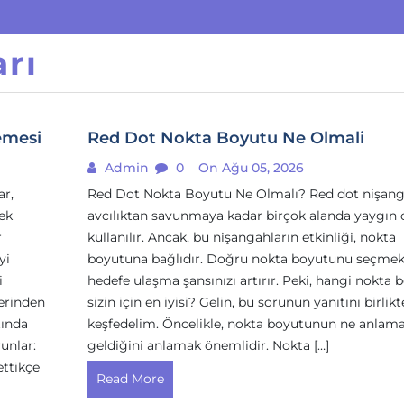
rı
emesi
Red Dot Nokta Boyutu Ne Olmali
Admin
0
On Ağu 05, 2026
r,
Red Dot Nokta Boyutu Ne Olmalı? Red dot nişang
ek
avcılıktan savunmaya kadar birçok alanda yaygın 
r
kullanılır. Ancak, bu nişangahların etkinliği, nokta
yi
boyutuna bağlıdır. Doğru nokta boyutunu seçmek
i
hedefe ulaşma şansınızı artırır. Peki, hangi nokta 
derinden
sizin için en iyisi? Gelin, bu sorunun yanıtını birlikt
tında
keşfedelim. Öncelikle, nokta boyutunun ne anlam
unlar:
geldiğini anlamak önemlidir. Nokta […]
ettikçe
Read More