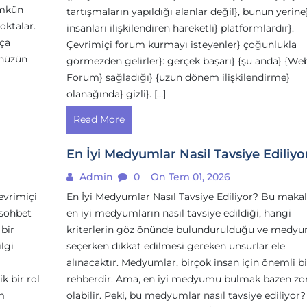
mümkün
tartışmaların yapıldığı alanlar değil}, bunun yerine
oktalar.
insanları ilişkilendiren hareketli} platformlardır}.
kça
Çevrimiçi forum kurmayı isteyenler} çoğunlukla
ünüzün
görmezden gelirler}: gerçek başarı} {şu anda} {We
Forum} sağladığı} {uzun dönem ilişkilendirme}
olanağında} gizli}. […]
Read More
En İyi Medyumlar Nasil Tavsiye Ediliyo
Admin
0
On Tem 01, 2026
evrimiçi
En İyi Medyumlar Nasıl Tavsiye Ediliyor? Bu makal
 sohbet
en iyi medyumların nasıl tavsiye edildiği, hangi
 bir
kriterlerin göz önünde bulundurulduğu ve medy
ilgi
seçerken dikkat edilmesi gereken unsurlar ele
alınacaktır. Medyumlar, birçok insan için önemli bi
k bir rol
rehberdir. Ama, en iyi medyumu bulmak bazen zo
im
olabilir. Peki, bu medyumlar nasıl tavsiye ediliyor?