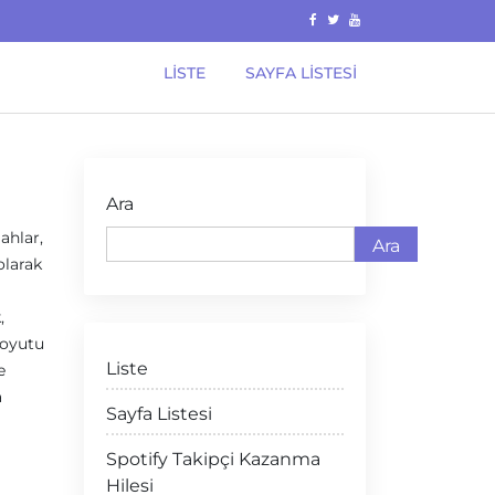
LISTE
SAYFA LISTESI
Ara
ahlar,
Ara
olarak
,
boyutu
Liste
e
a
Sayfa Listesi
Spotify Takipçi Kazanma
Hilesi