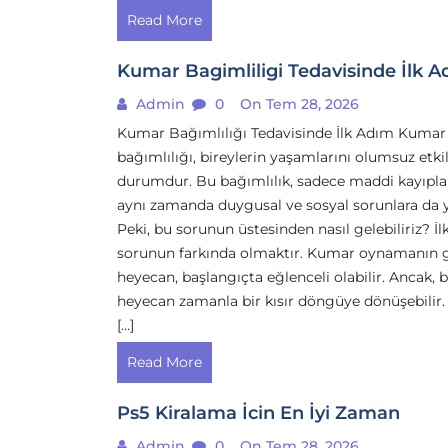
Read More
Kumar Bagimliligi Tedavisinde İlk 
Admin
0
On Tem 28, 2026
Kumar Bağımlılığı Tedavisinde İlk Adım Kumar
bağımlılığı, bireylerin yaşamlarını olumsuz etki
durumdur. Bu bağımlılık, sadece maddi kayıplar
aynı zamanda duygusal ve sosyal sorunlara da y
Peki, bu sorunun üstesinden nasıl gelebiliriz? İl
sorunun farkında olmaktır. Kumar oynamanın g
heyecan, başlangıçta eğlenceli olabilir. Ancak, 
heyecan zamanla bir kısır döngüye dönüşebilir
[…]
Read More
Ps5 Kiralama İcin En İyi Zaman
Admin
0
On Tem 28, 2026