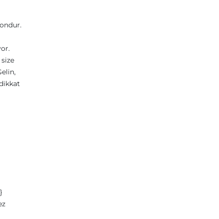
yondur.
or.
 size
elin,
 dikkat
}
ez