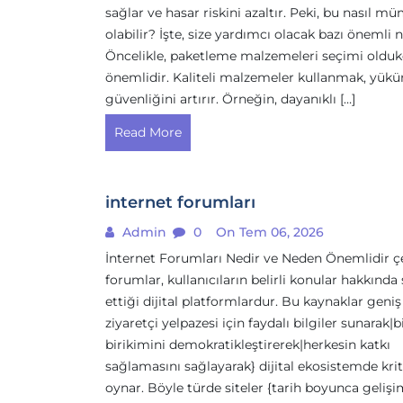
sağlar ve hasar riskini azaltır. Peki, bu nasıl 
olabilir? İşte, size yardımcı olacak bazı önemli n
Öncelikle, paketleme malzemeleri seçimi oldu
önemlidir. Kaliteli malzemeler kullanmak, yük
güvenliğini artırır. Örneğin, dayanıklı […]
Read More
internet forumları
Admin
0
On Tem 06, 2026
İnternet Forumları Nedir ve Neden Önemlidir ç
forumlar, kullanıcıların belirli konular hakkında
ettiği dijital platformlardur. Bu kaynaklar geniş
ziyaretçi yelpazesi için faydalı bilgiler sunarak|b
birikimini demokratikleştirerek|herkesin katkı
sağlamasını sağlayarak} dijital ekosistemde kriti
oynar. Böyle türde siteler {tarih boyunca geliş