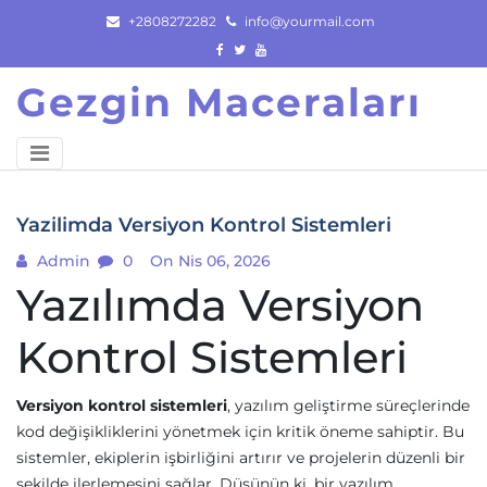
Skip
+2808272282
info@yourmail.com
to
content
Gezgin Maceraları
Yazilimda Versiyon Kontrol Sistemleri
Admin
0
On Nis 06, 2026
Yazılımda Versiyon
Kontrol Sistemleri
Versiyon kontrol sistemleri
, yazılım geliştirme süreçlerinde
kod değişikliklerini yönetmek için kritik öneme sahiptir. Bu
sistemler, ekiplerin işbirliğini artırır ve projelerin düzenli bir
şekilde ilerlemesini sağlar. Düşünün ki, bir yazılım