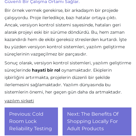
Güvenli Bir Çalışma Ortamı Sağlar.
Bir örnek vermek gerekirse, bir arkadaşım bir projede
çalışıyordu. Proje ilerledikçe, bazı hatalar ortaya çıktı.
Ancak, versiyon kontrol sistemi sayesinde, hataları geri
alarak projeyi eski bir sürüme döndürdü. Bu, hem zaman
kazandırdı hem de ekibi gereksiz streslerden kurtardı. İşte
bu yüzden versiyon kontrol sistemleri, yazılım geliştirme
süreçlerinin vazgeçilmez bir parçasıdır.
Sonuç olarak, versiyon kontrol sistemleri, yazılım geliştirme
süreçlerinde
hayati bir rol
oynamaktadır. Ekiplerin
işbirliğini artırmakta, projelerin düzenli bir şekilde
ilerlemesini sağlamaktadır. Yazılım dünyasında bu
sistemlerin önemi, her geçen gün daha da artmaktadır.
yazılım şirketi
Yazı
Previous:
Cold
Next:
The Benefits Of
gezinmesi
Room Lock
Shopping Locally For
Reliability Testing
Adult Products