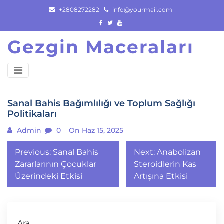
Skip
+2808272282
info@yourmail.com
to
content
Gezgin Maceraları
Sanal Bahis Bağımlılığı ve Toplum Sağlığı
Politikaları
Admin
0
On Haz 15, 2025
Yazı
Previous:
Sanal Bahis
Next:
Anabolizan
gezinmesi
Zararlarının Çocuklar
Steroidlerin Kas
Üzerindeki Etkisi
Artışına Etkisi
Ara