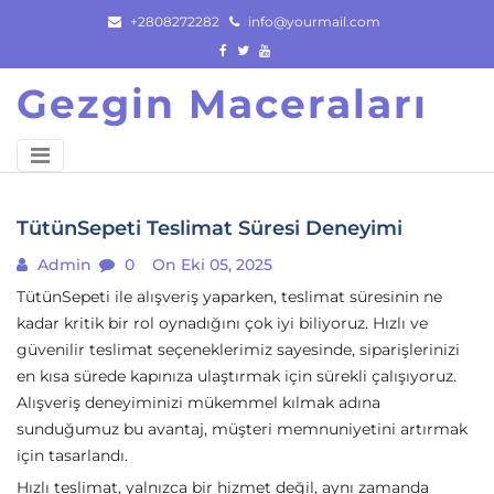
Skip
+2808272282
info@yourmail.com
to
content
Gezgin Maceraları
TütünSepeti Teslimat Süresi Deneyimi
Admin
0
On Eki 05, 2025
TütünSepeti ile alışveriş yaparken, teslimat süresinin ne
kadar kritik bir rol oynadığını çok iyi biliyoruz. Hızlı ve
güvenilir teslimat seçeneklerimiz sayesinde, siparişlerinizi
en kısa sürede kapınıza ulaştırmak için sürekli çalışıyoruz.
Alışveriş deneyiminizi mükemmel kılmak adına
sunduğumuz bu avantaj, müşteri memnuniyetini artırmak
için tasarlandı.
Hızlı teslimat, yalnızca bir hizmet değil, aynı zamanda