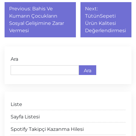
Yazı
Previous:
Bahis Ve
Next:
gezinmesi
Kumarın Çocukların
TütünSepeti
Sosyal Gelişimine Zarar
Ürün Kalitesi
Vermesi
Değerlendirmesi
Ara
Ara
Liste
Sayfa Listesi
Spotify Takipçi Kazanma Hilesi