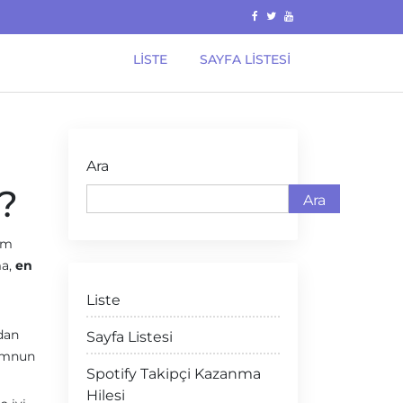
LISTE
SAYFA LISTESI
Ara
r?
Ara
um
ma,
en
Liste
dan
Sayfa Listesi
memnun
Spotify Takipçi Kazanma
Hilesi