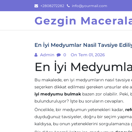
Skip
+2808272282
info@yourmail.com
to
Gezgin Macerala
content
En İyi Medyumlar Nasil Tavsiye Edili
Admin
0
On Tem 01, 2026
En İyi Medyumlar
Bu makalede, en iyi medyumların nasıl tavsiye
seçerken dikkat edilmesi gereken unsurlar ele a
iyi medyumu bulmak
bazen zor olabilir. Peki
bulunduruluyor? İşte bu soruların cevapları.
Öncelikle, bir medyumun yetenekleri kadar,
ref
duyduğunuz tavsiyeler, doğru bir seçim yapma
kaldıysa, bu onun yeteneklerini sorgulamanıza 