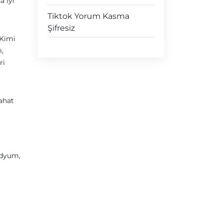
a iyi
Tiktok Yorum Kasma
Şifresiz
 Kimi
m,
ri
rahat
edyum,