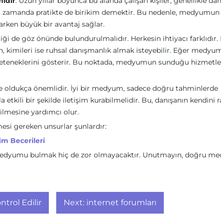
idir
. Uzun yıllar boyunca bu alanda çalışan kişiler, genellikle dah
ynı zamanda pratikte de birikim demektir. Bu nedenle, medyumun
arken büyük bir avantaj sağlar.
ği de göz önünde bulundurulmalıdır. Herkesin ihtiyacı farklıdır.
ken, kimileri ise ruhsal danışmanlık almak isteyebilir. Eğer medyu
 yeteneklerini gösterir. Bu noktada, medyumun sunduğu hizmetle
 oldukça önemlidir. İyi bir medyum, sadece doğru tahminlerde
tkili bir şekilde iletişim kurabilmelidir. Bu, danışanın kendini 
dilmesine yardımcı olur.
esi gereken unsurlar şunlardır:
şim Becerileri
i medyumu bulmak hiç de zor olmayacaktır. Unutmayın, doğru m
trol Edilir
Next:
internet forumları