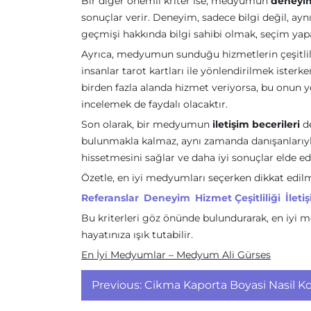
Bir diğer önemli kriter ise, medyumun
deneyim
sonuçlar verir. Deneyim, sadece bilgi değil, a
geçmişi hakkında bilgi sahibi olmak, seçim yap
Ayrıca, medyumun sunduğu hizmetlerin çeşitlili
insanlar tarot kartları ile yönlendirilmek ister
birden fazla alanda hizmet veriyorsa, bu onun
incelemek de faydalı olacaktır.
Son olarak, bir medyumun
iletişim becerileri
de
bulunmakla kalmaz, aynı zamanda danışanlarıyla e
hissetmesini sağlar ve daha iyi sonuçlar elde e
Özetle, en iyi medyumları seçerken dikkat edilm
Referanslar
Deneyim
Hizmet Çeşitliliği
İleti
Bu kriterleri göz önünde bulundurarak, en iy
hayatınıza ışık tutabilir.
En İyi Medyumlar – Medyum Ali Gürses
Yazı
Previous:
Cikma Kaporta Boyasi Nasil Kon
gezinmesi