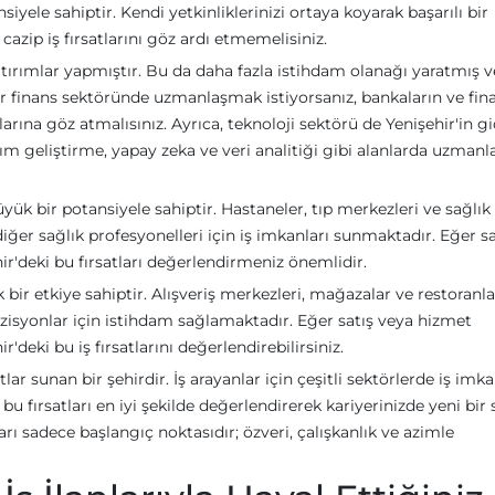
yele sahiptir. Kendi yetkinliklerinizi ortaya koyarak başarılı bir
cazip iş fırsatlarını göz ardı etmemelisiniz.
atırımlar yapmıştır. Bu da daha fazla istihdam olanağı yaratmış v
er finans sektöründe uzmanlaşmak istiyorsanız, bankaların ve fin
arına göz atmalısınız. Ayrıca, teknoloji sektörü de Yenişehir'in g
ılım geliştirme, yapay zeka ve veri analitiği gibi alanlarda uzman
ük bir potansiyele sahiptir. Hastaneler, tıp merkezleri ve sağlık
diğer sağlık profesyonelleri için iş imkanları sunmaktadır. Eğer s
ir'deki bu fırsatları değerlendirmeniz önemlidir.
ir etkiye sahiptir. Alışveriş merkezleri, mağazalar ve restoranlar
ozisyonlar için istihdam sağlamaktadır. Eğer satış veya hizmet
deki bu iş fırsatlarını değerlendirebilirsiniz.
atlar sunan bir şehirdir. İş arayanlar için çeşitli sektörlerde iş imka
bu fırsatları en iyi şekilde değerlendirerek kariyerinizde yeni bir 
ları sadece başlangıç noktasıdır; özveri, çalışkanlık ve azimle