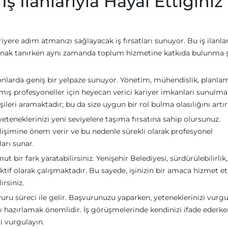
İş İlanlarıyla Hayal Ettiğiniz
ariyere adım atmanızı sağlayacak iş fırsatları sunuyor. Bu iş ilanlar
olanak tanırken aynı zamanda toplum hizmetine katkıda bulunma 
isyonlarda geniş bir yelpaze sunuyor. Yönetim, mühendislik, planla
mış profesyoneller için heyecan verici kariyer imkanları sunulma
şileri aramaktadır; bu da size uygun bir rol bulma olasılığını artırı
 yeteneklerinizi yeni seviyelere taşıma fırsatına sahip olursunuz.
elişimine önem verir ve bu nedenle sürekli olarak profesyonel
arı sunar.
 bir fark yaratabilirsiniz. Yenişehir Belediyesi, sürdürülebilirlik
ktif olarak çalışmaktadır. Bu sayede, işinizin bir amaca hizmet et
irsiniz.
şvuru süreci ile gelir. Başvurunuzu yaparken, yeteneklerinizi vurg
zı hazırlamak önemlidir. İş görüşmelerinde kendinizi ifade ederke
i vurgulayın.