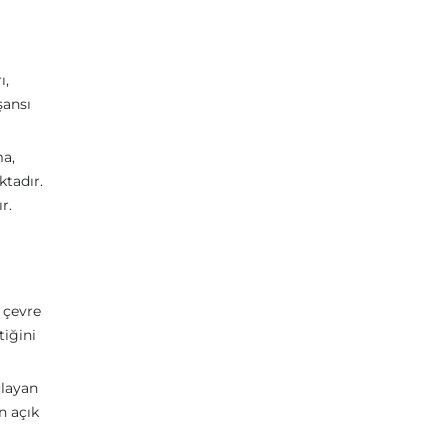
ı,
şansı
ma,
ktadır.
r.
, çevre
tiğini
ulayan
n açık