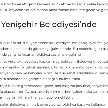
ce sizin hayal ettiğiniz kariyere adım atmanızı sağlamakla kalmaz
Bu heyecan verici fırsatları kaçırmadan harekete geçin ve gel
 Yenişehir Belediyesi’nde
rici bir fırsat sunuyor! Yenişehir Belediyesi'nin genişleyen faaliyet
stihdam olanakları da giderek çoğalmaktadır. Bu nedenle, iş bulm
'nde çalışma fırsatları oldukça cazip hale gelmiştir.
likli ve yetenekli adaylara kapılarını açmaktadır. Belediyenin yöne
 mimarlık gibi teknik alanlarda, temizlik, güvenlik, bakım gibi d
ediyenin park ve bahçeler birimi, kültür-sanat etkinlikleri düzenl
şitli alanlarda da çalışma olanağı sunulmaktadır.
jla birlikte gelmektedir. İşçiler, adil çalışma koşulları, sosyal ha
ip olacaklardır. Ayrıca, belediyenin modern çalışma alanları, tekn
arın verimliliğini artırmayı hedeflemektedir.
işehir Belediyesi'nin iş başvuru süreci oldukça basit ve kullanıcı