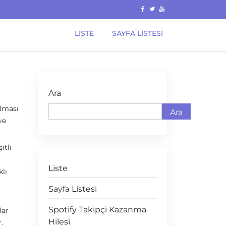
LISTE
SAYFA LISTESI
Ara
alması
Ara
ye
itli
Liste
klı
Sayfa Listesi
Spotify Takipçi Kazanma
lar
Hilesi
.