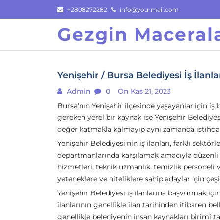
Skip
+2808272282
info@yourmail.com
to
Gezgin Macerala
content
Yenişehir / Bursa Belediyesi İş İlanla
Admin
0
On Kas 21, 2023
Bursa'nın Yenişehir ilçesinde yaşayanlar için i
gereken yerel bir kaynak ise Yenişehir Belediyes
değer katmakla kalmayıp aynı zamanda istihd
Yenişehir Belediyesi'nin iş ilanları, farklı sektör
departmanlarında karşılamak amacıyla düzenli ol
hizmetleri, teknik uzmanlık, temizlik personeli ve
yeteneklere ve niteliklere sahip adaylar için çeşit
Yenişehir Belediyesi iş ilanlarına başvurmak için b
ilanlarının genellikle ilan tarihinden itibaren bel
genellikle belediyenin insan kaynakları birimi 