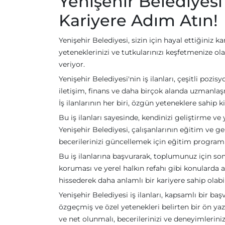
Yenişehir Belediyesi 
Kariyere Adım Atın!
Yenişehir Belediyesi, sizin için hayal ettiğiniz k
yeteneklerinizi ve tutkularınızı keşfetmenize 
veriyor.
Yenişehir Belediyesi'nin iş ilanları, çeşitli poz
iletişim, finans ve daha birçok alanda uzmanlaş
İş ilanlarının her biri, özgün yeteneklere sahip ki
Bu iş ilanları sayesinde, kendinizi geliştirme ve
Yenişehir Belediyesi, çalışanlarının eğitim ve g
becerilerinizi güncellemek için eğitim programl
Bu iş ilanlarına başvurarak, toplumunuz için somut
koruması ve yerel halkın refahı gibi konularda a
hissederek daha anlamlı bir kariyere sahip olabil
Yenişehir Belediyesi iş ilanları, kapsamlı bir ba
özgeçmiş ve özel yetenekleri belirten bir ön ya
ve net olunmalı, becerilerinizi ve deneyimleriniz