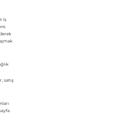
e iş
ans
iderek
laşmak
ağlık
, satış
nları
sayfa