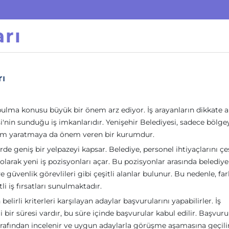
rı
rı
ş bulma konusu büyük bir önem arz ediyor. İş arayanların dikkate 
i'nin sunduğu iş imkanlarıdır. Yenişehir Belediyesi, sadece bölge
am yaratmaya da önem veren bir kurumdur.
lerde geniş bir yelpazeyi kapsar. Belediye, personel ihtiyaçlarını çeş
arak yeni iş pozisyonları açar. Bu pozisyonlar arasında belediye
 güvenlik görevlileri gibi çeşitli alanlar bulunur. Bu nedenle, far
li iş fırsatları sunulmaktadır.
elirli kriterleri karşılayan adaylar başvurularını yapabilirler. İş
li bir süresi vardır, bu süre içinde başvurular kabul edilir. Başvuru
tarafından incelenir ve uygun adaylarla görüşme aşamasına geçilir