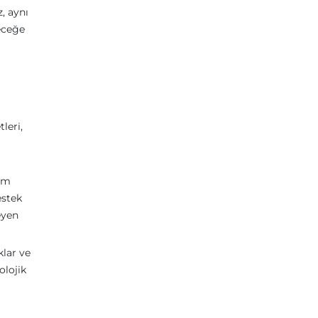
, aynı
eceğe
leri,
a
tim
estek
eyen
klar ve
olojik