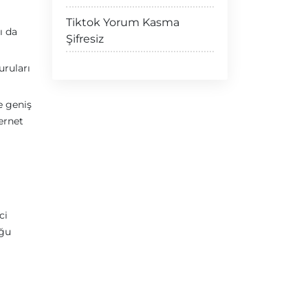
Tiktok Yorum Kasma
ı da
Şifresiz
uruları
de geniş
ernet
ci
uğu