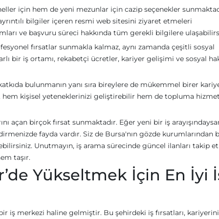
neller için hem de yeni mezunlar için cazip seçenekler sunmaktadı
ıntılı bilgiler içeren resmi web sitesini ziyaret etmeleri
mları ve başvuru süreci hakkında tüm gerekli bilgilere ulaşabilirs
rofesyonel fırsatlar sunmakla kalmaz, aynı zamanda çeşitli sosyal
rarlı bir iş ortamı, rekabetçi ücretler, kariyer gelişimi ve sosyal ha
katkıda bulunmanın yanı sıra bireylere de mükemmel birer kariy
k, hem kişisel yeteneklerinizi geliştirebilir hem de topluma hizm
arını açan birçok fırsat sunmaktadır. Eğer yeni bir iş arayışındaysa
dirmenizde fayda vardır. Siz de Bursa'nın gözde kurumlarından b
irebilirsiniz. Unutmayın, iş arama sürecinde güncel ilanları takip 
em taşır.
r’de Yükseltmek İçin En İyi İ
r iş merkezi haline gelmiştir. Bu şehirdeki iş fırsatları, kariyerini