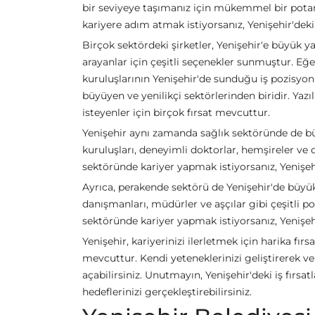
bir seviyeye taşımanız için mükemmel bir potansi
kariyere adım atmak istiyorsanız, Yenişehir'deki 
Birçok sektördeki şirketler, Yenişehir'e büyük y
arayanlar için çeşitli seçenekler sunmuştur. Eğ
kuruluşlarının Yenişehir'de sunduğu iş pozisyonl
büyüyen ve yenilikçi sektörlerinden biridir. Yaz
isteyenler için birçok fırsat mevcuttur.
Yenişehir aynı zamanda sağlık sektöründe de büy
kuruluşları, deneyimli doktorlar, hemşireler ve 
sektöründe kariyer yapmak istiyorsanız, Yenişeh
Ayrıca, perakende sektörü de Yenişehir'de büyük b
danışmanları, müdürler ve aşçılar gibi çeşitli p
sektöründe kariyer yapmak istiyorsanız, Yenişehir'
Yenişehir, kariyerinizi ilerletmek için harika fırs
mevcuttur. Kendi yeteneklerinizi geliştirerek ve 
açabilirsiniz. Unutmayın, Yenişehir'deki iş fırsat
hedeflerinizi gerçekleştirebilirsiniz.