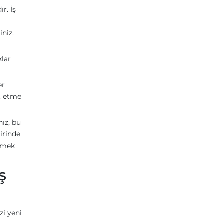
r. İş
iniz.
klar
er
et etme
nız, bu
irinde
etmek
ş
zi yeni