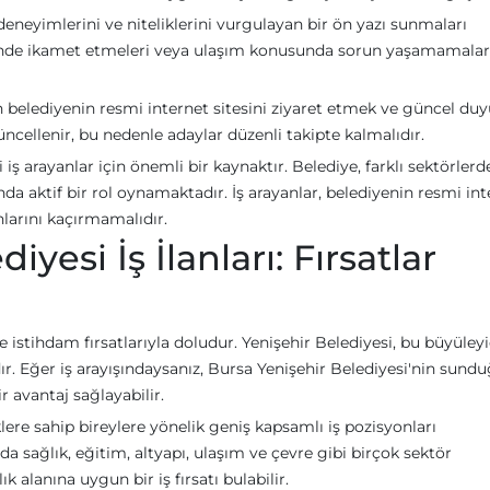
eneyimlerini ve niteliklerini vurgulayan bir ön yazı sunmaları
esinde ikamet etmeleri veya ulaşım konusunda sorun yaşamamalar
in belediyenin resmi internet sitesini ziyaret etmek ve güncel duy
üncellenir, bu nedenle adaylar düzenli takipte kalmalıdır.
i iş arayanlar için önemli bir kaynaktır. Belediye, farklı sektörler
a aktif bir rol oynamaktadır. İş arayanlar, belediyenin resmi int
anlarını kaçırmamalıdır.
yesi İş İlanları: Fırsatlar
e istihdam fırsatlarıyla doludur. Yenişehir Belediyesi, bu büyüleyi
r. Eğer iş arayışındaysanız, Bursa Yenişehir Belediyesi'nin sund
r avantaj sağlayabilir.
klere sahip bireylere yönelik geniş kapsamlı iş pozisyonları
a sağlık, eğitim, altyapı, ulaşım ve çevre gibi birçok sektör
alanına uygun bir iş fırsatı bulabilir.