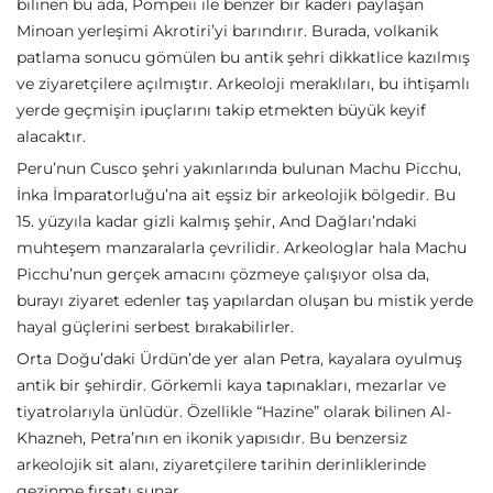
bilinen bu ada, Pompeii ile benzer bir kaderi paylaşan
Minoan yerleşimi Akrotiri’yi barındırır. Burada, volkanik
patlama sonucu gömülen bu antik şehri dikkatlice kazılmış
ve ziyaretçilere açılmıştır. Arkeoloji meraklıları, bu ihtişamlı
yerde geçmişin ipuçlarını takip etmekten büyük keyif
alacaktır.
Peru’nun Cusco şehri yakınlarında bulunan Machu Picchu,
İnka İmparatorluğu’na ait eşsiz bir arkeolojik bölgedir. Bu
15. yüzyıla kadar gizli kalmış şehir, And Dağları’ndaki
muhteşem manzaralarla çevrilidir. Arkeologlar hala Machu
Picchu’nun gerçek amacını çözmeye çalışıyor olsa da,
burayı ziyaret edenler taş yapılardan oluşan bu mistik yerde
hayal güçlerini serbest bırakabilirler.
Orta Doğu’daki Ürdün’de yer alan Petra, kayalara oyulmuş
antik bir şehirdir. Görkemli kaya tapınakları, mezarlar ve
tiyatrolarıyla ünlüdür. Özellikle “Hazine” olarak bilinen Al-
Khazneh, Petra’nın en ikonik yapısıdır. Bu benzersiz
arkeolojik sit alanı, ziyaretçilere tarihin derinliklerinde
gezinme fırsatı sunar.