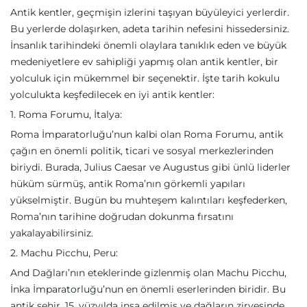
Antik kentler, geçmişin izlerini taşıyan büyüleyici yerlerdir.
Bu yerlerde dolaşırken, adeta tarihin nefesini hissedersiniz.
İnsanlık tarihindeki önemli olaylara tanıklık eden ve büyük
medeniyetlere ev sahipliği yapmış olan antik kentler, bir
yolculuk için mükemmel bir seçenektir. İşte tarih kokulu
yolculukta keşfedilecek en iyi antik kentler:
1. Roma Forumu, İtalya:
Roma İmparatorluğu’nun kalbi olan Roma Forumu, antik
çağın en önemli politik, ticari ve sosyal merkezlerinden
biriydi. Burada, Julius Caesar ve Augustus gibi ünlü liderler
hüküm sürmüş, antik Roma’nın görkemli yapıları
yükselmiştir. Bugün bu muhteşem kalıntıları keşfederken,
Roma’nın tarihine doğrudan dokunma fırsatını
yakalayabilirsiniz.
2. Machu Picchu, Peru:
And Dağları’nın eteklerinde gizlenmiş olan Machu Picchu,
İnka İmparatorluğu’nun en önemli eserlerinden biridir. Bu
antik şehir, 15. yüzyılda inşa edilmiş ve dağların zirvesinde