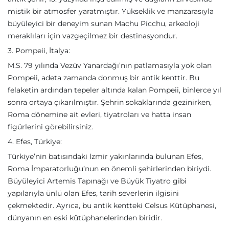
mistik bir atmosfer yaratmıştır. Yükseklik ve manzarasıyla
büyüleyici bir deneyim sunan Machu Picchu, arkeoloji
meraklıları için vazgeçilmez bir destinasyondur.
3. Pompeii, İtalya:
M.S. 79 yılında Vezüv Yanardağı’nın patlamasıyla yok olan
Pompeii, adeta zamanda donmuş bir antik kenttir. Bu
felaketin ardından tepeler altında kalan Pompeii, binlerce yıl
sonra ortaya çıkarılmıştır. Şehrin sokaklarında gezinirken,
Roma dönemine ait evleri, tiyatroları ve hatta insan
figürlerini görebilirsiniz.
4. Efes, Türkiye:
Türkiye’nin batısındaki İzmir yakınlarında bulunan Efes,
Roma İmparatorluğu’nun en önemli şehirlerinden biriydi.
Büyüleyici Artemis Tapınağı ve Büyük Tiyatro gibi
yapılarıyla ünlü olan Efes, tarih severlerin ilgisini
çekmektedir. Ayrıca, bu antik kentteki Celsus Kütüphanesi,
dünyanın en eski kütüphanelerinden biridir.