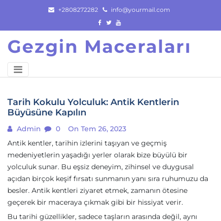
Skip
+2808272282
info@yourmail.com
to
content
Gezgin Maceraları
Tarih Kokulu Yolculuk: Antik Kentlerin
Büyüsüne Kapılın
Admin
0
On Tem 26, 2023
Antik kentler, tarihin izlerini taşıyan ve geçmiş
medeniyetlerin yaşadığı yerler olarak bize büyülü bir
yolculuk sunar. Bu eşsiz deneyim, zihinsel ve duygusal
açıdan birçok keşif fırsatı sunmanın yanı sıra ruhumuzu da
besler. Antik kentleri ziyaret etmek, zamanın ötesine
geçerek bir maceraya çıkmak gibi bir hissiyat verir.
Bu tarihi güzellikler, sadece taşların arasında değil, aynı