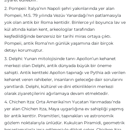
ziyaret edilebilir.
2. Pompeii: İtalya’nın Napoli şehri yakınlarında yer alan
Pompeii, M.S. 79 yılında Vezüv Yanardağı’nın patlamasıyla
yok olan antik bir Roma kentidir. Binlerce yıl boyunca lav ve
kül altında kalan kent, arkeologlar tarafından
keşfedildiğinde benzersiz bir tarihi miras ortaya çıktı.
Pompeii, antik Roma’nın günlük yaşamına dair birçok
detayı korumuştur.
3. Delphi: Yunan mitolojisinde tanrı Apollon’un kehanet
merkezi olan Delphi, antik dünyada büyük bir öneme
sahipti. Antik kentteki Apollon tapınağı ve Pythia adı verilen
kehanet veren rahibeler, insanların geleceğe dair sorularını
yanıtlardı. Delphi, kültürel ve dini etkinliklerin merkezi
olarak ziyaretçilerini ağırlamaya devam etmektedir.
4. Chichen Itza: Orta Amerika’nın Yucatan Yarımadası’nda
yer alan Chichen Itza, Maya uygarlığına ev sahipliği yapmış
bir antik kenttir. Piramitleri, tapınakları ve astronomik
gözlem noktalarıyla ünlüdür. Kukulcan Piramidi, geometrik
hesaplamalarla inşa edilmesiyle dikkat çeker. Chichen Itza,