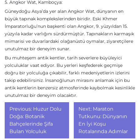
5. Angkor Wat, Kamboçya:
Güneydoğu Asya’da yer alan Angkor Wat, dünyanın en
büyük tapınak komplekslerinden biridir. Eski Khmer
İmparatorluğu’nun başkenti olan Angkor, 9. yüzyıldan 15.
yüzyıla kadar varlığını sürdürmüştür. Tapınakların karmaşık
mimarisi ve duvarlardaki olağanüstü oymalar, ziyaretçilere
unutulmaz bir deneyim sunar.
Bu muhteşem antik kentler, tarih severlere büyüleyici
yolculuklar vaat ediyor. Bu yerleri keşfederek geçmişe
doğru bir yolculuğa çıkabilir, farklı medeniyetlerin izlerini
takip edebilirsiniz. İnsanoğlunun mirasını anlamak için bu
antik kentlerin benzersiz atmosferinde kaybolmak kesinlikle
unutulmaz bir deneyim olacaktır.
Yazı
Previous:
Huzur Dolu
Next:
Maraton
gezinmesi
Doğa: Botanik
Tutkunu: Dünyanın
Bahçelerinde Şifa
En İyi Koşu
Bulan Yolculuk
Rotalarında Adımlar