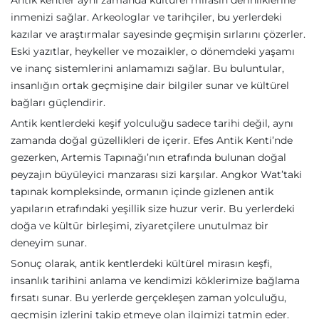
Antik kentler aynı zamanda kültürel mirasın derinliklerine
inmenizi sağlar. Arkeologlar ve tarihçiler, bu yerlerdeki
kazılar ve araştırmalar sayesinde geçmişin sırlarını çözerler.
Eski yazıtlar, heykeller ve mozaikler, o dönemdeki yaşamı
ve inanç sistemlerini anlamamızı sağlar. Bu buluntular,
insanlığın ortak geçmişine dair bilgiler sunar ve kültürel
bağları güçlendirir.
Antik kentlerdeki keşif yolculuğu sadece tarihi değil, aynı
zamanda doğal güzellikleri de içerir. Efes Antik Kenti’nde
gezerken, Artemis Tapınağı’nın etrafında bulunan doğal
peyzajın büyüleyici manzarası sizi karşılar. Angkor Wat’taki
tapınak kompleksinde, ormanın içinde gizlenen antik
yapıların etrafındaki yeşillik size huzur verir. Bu yerlerdeki
doğa ve kültür birleşimi, ziyaretçilere unutulmaz bir
deneyim sunar.
Sonuç olarak, antik kentlerdeki kültürel mirasın keşfi,
insanlık tarihini anlama ve kendimizi köklerimize bağlama
fırsatı sunar. Bu yerlerde gerçekleşen zaman yolculuğu,
geçmişin izlerini takip etmeye olan ilgimizi tatmin eder.