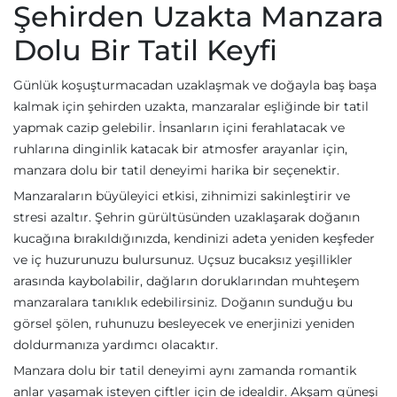
Şehirden Uzakta Manzara
Dolu Bir Tatil Keyfi
Günlük koşuşturmacadan uzaklaşmak ve doğayla baş başa
kalmak için şehirden uzakta, manzaralar eşliğinde bir tatil
yapmak cazip gelebilir. İnsanların içini ferahlatacak ve
ruhlarına dinginlik katacak bir atmosfer arayanlar için,
manzara dolu bir tatil deneyimi harika bir seçenektir.
Manzaraların büyüleyici etkisi, zihnimizi sakinleştirir ve
stresi azaltır. Şehrin gürültüsünden uzaklaşarak doğanın
kucağına bırakıldığınızda, kendinizi adeta yeniden keşfeder
ve iç huzurunuzu bulursunuz. Uçsuz bucaksız yeşillikler
arasında kaybolabilir, dağların doruklarından muhteşem
manzaralara tanıklık edebilirsiniz. Doğanın sunduğu bu
görsel şölen, ruhunuzu besleyecek ve enerjinizi yeniden
doldurmanıza yardımcı olacaktır.
Manzara dolu bir tatil deneyimi aynı zamanda romantik
anlar yaşamak isteyen çiftler için de idealdir. Akşam güneşi