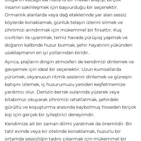
insanın sakinleşmek için başvurduğu bir seçenektir.
Ormanlık alanlarda veya dağ eteklerinde yer alan sessiz
köylerde konaklamak, günlük telaşın izlerini silmek ve
zihnimizi arındırmak için mükemmel bir fırsattır. Kuş
cıvıltıları ile uyanmak, temiz havada yürüyüş yapmak ve
doğanın kalbinde huzur bulmak, şehir hayatının yükünden
uzaklaşmanın en iyi yollarından biridir.
Ayrıca, plajların dingin atmosferi de kendimizi dinlemek ve
gevşemek için ideal bir seçenektir. Uzun kumsallarda
yürümek, okyanusun ritmik seslerini dinlemek ve güneşin
batışını izlemek, iç huzurumuzu yeniden keşfetmemize
yardımcı olur. Denizin berrak sularında yüzerek veya
kitabımızı okuyarak zihnimizi rahatlatmak, şehirdeki
gürültü ve koşuşturma arasında kaybolmuş hisseden birçok
kişi için gerçek bir iyileştirici deneyimdir.
Kendimize ait bir zaman dilimi yaratmak da önemlidir. Bir
tatil evinde veya kır otelinde konaklamak, huzurlu bir
ortamda sessizliğin tadını çıkarmak için mükemmel bir