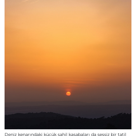
Deniz kenarındaki küçük sahil kasabaları da sessiz bir tatil