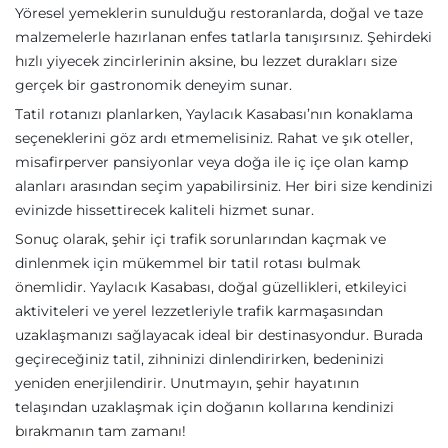
Yöresel yemeklerin sunulduğu restoranlarda, doğal ve taze
malzemelerle hazırlanan enfes tatlarla tanışırsınız. Şehirdeki
hızlı yiyecek zincirlerinin aksine, bu lezzet durakları size
gerçek bir gastronomik deneyim sunar.
Tatil rotanızı planlarken, Yaylacık Kasabası’nın konaklama
seçeneklerini göz ardı etmemelisiniz. Rahat ve şık oteller,
misafirperver pansiyonlar veya doğa ile iç içe olan kamp
alanları arasından seçim yapabilirsiniz. Her biri size kendinizi
evinizde hissettirecek kaliteli hizmet sunar.
Sonuç olarak, şehir içi trafik sorunlarından kaçmak ve
dinlenmek için mükemmel bir tatil rotası bulmak
önemlidir. Yaylacık Kasabası, doğal güzellikleri, etkileyici
aktiviteleri ve yerel lezzetleriyle trafik karmaşasından
uzaklaşmanızı sağlayacak ideal bir destinasyondur. Burada
geçireceğiniz tatil, zihninizi dinlendirirken, bedeninizi
yeniden enerjilendirir. Unutmayın, şehir hayatının
telaşından uzaklaşmak için doğanın kollarına kendinizi
bırakmanın tam zamanı!