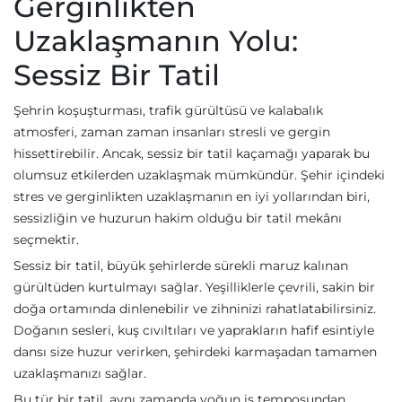
Gerginlikten
Uzaklaşmanın Yolu:
Sessiz Bir Tatil
Şehrin koşuşturması, trafik gürültüsü ve kalabalık
atmosferi, zaman zaman insanları stresli ve gergin
hissettirebilir. Ancak, sessiz bir tatil kaçamağı yaparak bu
olumsuz etkilerden uzaklaşmak mümkündür. Şehir içindeki
stres ve gerginlikten uzaklaşmanın en iyi yollarından biri,
sessizliğin ve huzurun hakim olduğu bir tatil mekânı
seçmektir.
Sessiz bir tatil, büyük şehirlerde sürekli maruz kalınan
gürültüden kurtulmayı sağlar. Yeşilliklerle çevrili, sakin bir
doğa ortamında dinlenebilir ve zihninizi rahatlatabilirsiniz.
Doğanın sesleri, kuş cıvıltıları ve yaprakların hafif esintiyle
dansı size huzur verirken, şehirdeki karmaşadan tamamen
uzaklaşmanızı sağlar.
Bu tür bir tatil, aynı zamanda yoğun iş temposundan