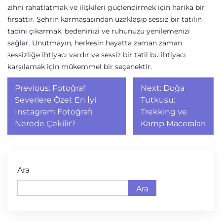
zihni rahatlatmak ve ilişkileri güçlendirmek için harika bir
fırsattır. Şehrin karmaşasından uzaklaşıp sessiz bir tatilin
tadını çıkarmak, bedeninizi ve ruhunuzu yenilemenizi
sağlar. Unutmayın, herkesin hayatta zaman zaman
sessizliğe ihtiyacı vardır ve sessiz bir tatil bu ihtiyacı
karşılamak için mükemmel bir seçenektir.
Yazı
Previous:
Fotoğraf
Next:
Doğa
gezinmesi
Severlere Özel: En İyi
Tutkusu:
Instagram Fotoğrafı
Trekking ve
Nerede Çekilir?
Kamp Maceraları
Ara
Ara