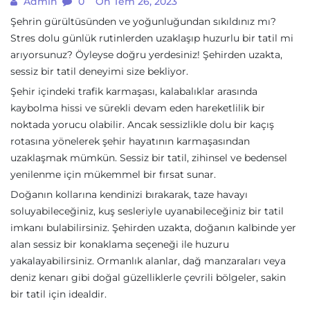
Admin
0
On Tem 26, 2023
Şehrin gürültüsünden ve yoğunluğundan sıkıldınız mı?
Stres dolu günlük rutinlerden uzaklaşıp huzurlu bir tatil mi
arıyorsunuz? Öyleyse doğru yerdesiniz! Şehirden uzakta,
sessiz bir tatil deneyimi size bekliyor.
Şehir içindeki trafik karmaşası, kalabalıklar arasında
kaybolma hissi ve sürekli devam eden hareketlilik bir
noktada yorucu olabilir. Ancak sessizlikle dolu bir kaçış
rotasına yönelerek şehir hayatının karmaşasından
uzaklaşmak mümkün. Sessiz bir tatil, zihinsel ve bedensel
yenilenme için mükemmel bir fırsat sunar.
Doğanın kollarına kendinizi bırakarak, taze havayı
soluyabileceğiniz, kuş sesleriyle uyanabileceğiniz bir tatil
imkanı bulabilirsiniz. Şehirden uzakta, doğanın kalbinde yer
alan sessiz bir konaklama seçeneği ile huzuru
yakalayabilirsiniz. Ormanlık alanlar, dağ manzaraları veya
deniz kenarı gibi doğal güzelliklerle çevrili bölgeler, sakin
bir tatil için idealdir.