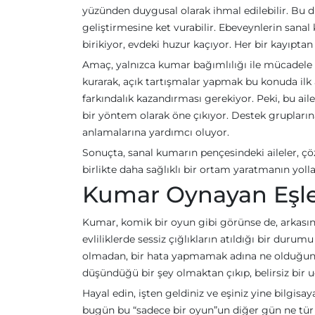
yüzünden duygusal olarak ihmal edilebilir. Bu du
geliştirmesine ket vurabilir. Ebeveynlerin sana
birikiyor, evdeki huzur kaçıyor. Her bir kayıptan 
Amaç, yalnızca kumar bağımlılığı ile mücadele 
kurarak, açık tartışmalar yapmak bu konuda ilk 
farkındalık kazandırması gerekiyor. Peki, bu aile
bir yöntem olarak öne çıkıyor. Destek grupların
anlamalarına yardımcı oluyor.
Sonuçta, sanal kumarın pençesindeki aileler, çözü
birlikte daha sağlıklı bir ortam yaratmanın yolla
Kumar Oynayan Eşler:
Kumar, komik bir oyun gibi görünse de, arkasınd
evliliklerde sessiz çığlıkların atıldığı bir duru
olmadan, bir hata yapmamak adına ne olduğunu 
düşündüğü bir şey olmaktan çıkıp, belirsiz bir
Hayal edin, işten geldiniz ve eşiniz yine bilgisa
bugün bu “sadece bir oyun”un diğer gün ne tür