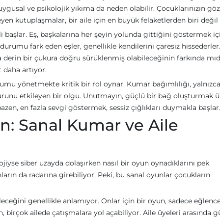
ygusal ve psikolojik yıkıma da neden olabilir. Çocuklarınızın gö
eyen kutuplaşmalar, bir aile için en büyük felaketlerden biri değil
zli başlar. Eş, başkalarına her şeyin yolunda gittiğini göstermek iç
 durumu fark eden eşler, genellikle kendilerini çaresiz hissederler
da derin bir çukura doğru sürüklenmiş olabileceğinin farkında mı
 daha artıyor.
umu yönetmekte kritik bir rol oynar. Kumar bağımlılığı, yalnızc
urunu etkileyen bir olgu. Unutmayın, güçlü bir bağ oluşturmak ü
 bazen, en fazla sevgi göstermek, sessiz çığlıkları duymakla başlar
: Sanal Kumar ve Aile
iyse siber uzayda dolaşırken nasıl bir oyun oynadıklarını pek
ların da radarına girebiliyor. Peki, bu sanal oyunlar çocukların
ileceğini genellikle anlamıyor. Onlar için bir oyun, sadece eğlen
 birçok ailede çatışmalara yol açabiliyor. Aile üyeleri arasında 