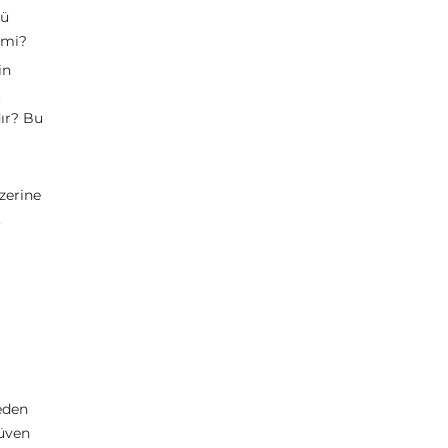
zü
 mi?
in
.
dır? Bu
a
zerine
.
ceden
güven