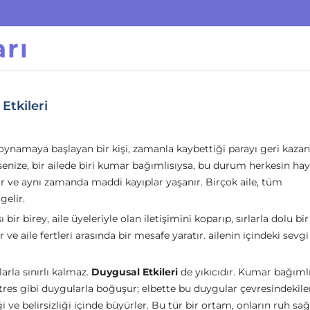
rı
Etkileri
ynamaya başlayan bir kişi, zamanla kaybettiği parayı geri kaz
enize, bir ailede biri kumar bağımlısıysa, bu durum herkesin hay
rsılır ve aynı zamanda maddi kayıplar yaşanır. Birçok aile, tüm
gelir.
ir birey, aile üyeleriyle olan iletişimini koparıp, sırlarla dolu bir
 ve aile fertleri arasında bir mesafe yaratır. ailenin içindeki sevgi
rla sınırlı kalmaz.
Duygusal Etkileri
de yıkıcıdır. Kumar bağımlı
stres gibi duygularla boğuşur; elbette bu duygular çevresindekile
i ve belirsizliği içinde büyürler. Bu tür bir ortam, onların ruh sağ