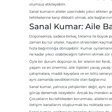
olumsuz etkileyebilir.
Sanal kumarın aileler üzerindeki yıkıcı etkileri
tehlikelerine karşı dikkatli olmak, aile bağların
Sanal Kumar: Aile Ba
Düşünsenize, sadece birkaç tıklama ile büyük pa
zaman bu tür siteler, hayatın stresinden kaçmak i
hızla bağımlılığa dönüşebilir. Kumar oynamanın
ne kadar yıkıcı olabileceğini tahmin etmek zor d
Öyle bir durum düşünün ki, bir ailenin bir ferdi
yaşam ve en önemlisi, aile ilişkileri yavaş yavaş
çatışmalara, maddi kayıplara ve en kötü senaryod
aynı zamanda sevdiklerinizle olan bağlarınız.
Sanal kumar, yalnızca yetişkinleri değil, aynı z
görüp denemek isteyebilir. Ancak bu merakın ar
Çocukların bu tehlikeden korunması, ailelerin en 
iletişim kanallarını oluşturmak bu noktada son