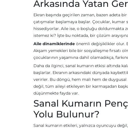
Arkasında Yatan Ger
Ekran başında geçirilen zaman, bazen adeta bir k
çatışmalar başlamaya başlar. Çocuklar, kumar si
hissediyorlar. Aile ise, o boşluğu doldurmakt
istemez ki? İşte bu noktada, bir çözüm arayışın
Aile dinamiklerinde
önemli değişiklikler olur. E
Akşam yemekleri bile bir sosyalleşme fırsatı ol
çocuklarının yaşamına dahil olamadıkça, farkı
Daha da ilginci, sanal kumarın etkisi altında 
başlarlar. Ekranın arkasındaki dünyada kaybettik
verirler. Bu döngü, hem mali hem de duygusal açı
değil, tüm aileyi etkileyen bir karmaşadan başk
düşünmekte fayda var.
Sanal Kumarın Pençes
Yolu Bulunur?
Sanal kumarın etkileri, yalnızca oyuncuyu değil,