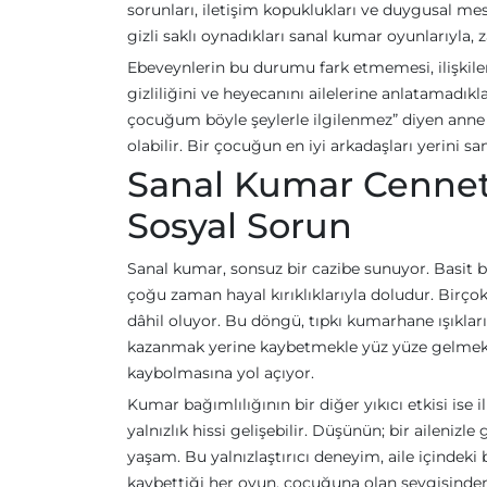
sorunları, iletişim kopuklukları ve duygusal mes
gizli saklı oynadıkları sanal kumar oyunlarıyla, z
Ebeveynlerin bu durumu fark etmemesi, ilişkile
gizliliğini ve heyecanını ailelerine anlatamadıkla
çocuğum böyle şeylerle ilgilenmez” diyen anne b
olabilir. Bir çocuğun en iyi arkadaşları yerini 
Sanal Kumar Cenneti
Sosyal Sorun
Sanal kumar, sonsuz bir cazibe sunuyor. Basit b
çoğu zaman hayal kırıklıklarıyla doludur. Birço
dâhil oluyor. Bu döngü, tıpkı kumarhane ışıkları
kazanmak yerine kaybetmekle yüz yüze gelmekti
kaybolmasına yol açıyor.
Kumar bağımlılığının bir diğer yıkıcı etkisi ise il
yalnızlık hissi gelişebilir. Düşünün; bir ailenizl
yaşam. Bu yalnızlaştırıcı deneyim, aile içindeki
kaybettiği her oyun, çocuğuna olan sevgisinden