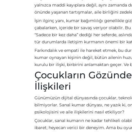
yalnızca maddi kayıplara değil, aynı zamanda du
önünde yaşanan tartışmalar, aile birliğini zedel
İşin ilginç yanı, kumar bağımlılığı genellikle gi
çabalarken, içeride bir savaş veriyor olabilir. Bu
“Sadece bir kez daha” dediği her seferde, aslın
tür durumlarda iletişim kurmanın önemi bir kat
Farkındalık ve empati ile hareket etmek, bu dur
kumar oynayan kişinin değil, bütün ailenin huz
kurulu bir ilişki, birbirini anlamaktan geçer. Ve
Çocukların Gözünden
İlişkileri
Günümüzün dijital dünyasında çocuklar, teknoloj
bilmiyorlar. Sanal kumar dünyası, ne yazık ki, on
psikolojisini ve aile ilişkilerini nasıl etkiliyor?
Çocuklar, sanal kumarın ne kadar tehlikeli olab
ibaret; heyecan verici bir deneyim. Ama bu oyun,