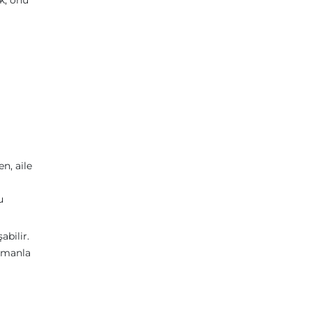
k, onu
n, aile
u
abilir.
zamanla