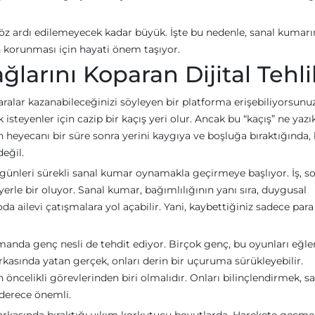
 göz ardı edilemeyecek kadar büyük. İşte bu nedenle, sanal kumarı
ın korunması için hayati önem taşıyor.
ğlarını Koparan Dijital Tehl
ralar kazanabileceğinizi söyleyen bir platforma erişebiliyorsunu
steyenler için cazip bir kaçış yeri olur. Ancak bu “kaçış” ne yazık
 heyecanı bir süre sonra yerini kaygıya ve boşluğa bıraktığında
eğil.
, günleri sürekli sanal kumar oynamakla geçirmeye başlıyor. İş, s
 yerle bir oluyor. Sanal kumar, bağımlılığının yanı sıra, duygusal
a ailevi çatışmalara yol açabilir. Yani, kaybettiğiniz sadece para 
amanda genç nesli de tehdit ediyor. Birçok genç, bu oyunları eğle
kasında yatan gerçek, onları derin bir uçuruma sürükleyebilir.
öncelikli görevlerinden biri olmalıdır. Onları bilinçlendirmek, sa
 derece önemli.