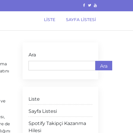
LISTE
SAYFA LISTESI
Ara
anma
Ara
atını
Liste
 ve
Sayfa Listesi
sı,
Spotify Takipçi Kazanma
re de
Hilesi
lığını