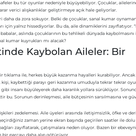
afeler bu tür oyunlar nedeniyle büyüyebiliyor. Çocuklar, aileleri
arar verici alışkanlıklar geliştirmeye açık hale geliyorlar.
ri daha da zora sokuyor. Belki de çocuklar, sanal kumar oynama
rı için yalnız hissediyorlar. Bu da, aile dinamiklerini zayıflatıyor.
abalar, aslında çocuklarının bu tehlikeli dünyada kaybolmasını i
sanal kumar kuyrukları mı alacak?
nde Kaybolan Aileler: Bir
ir tıklama ile, herkes büyük kazanma hayalleri kurabiliyor. Ancak
k kişi, kaybettiği parayı geri kazanma umuduyla tekrar tekrar oy
 gibi insanı büyüleyerek daha karanlık yollara sürüklüyor. Sonun
r bu. Sorunun derinleşmesi, aile bütçesinin sarsılmasına ve gü
işkileri zedelemesi. Aile üyeleri arasında iletişimsizlik, öfke ve der
e geçirdiğiniz zaman yerine ekran başında geçirilen saatler ile dolu
 bağları zayıflatarak, çatışmalara neden oluyor. Bazen bir ebeveyn
 bir parçayı daha alıp götürüyor.