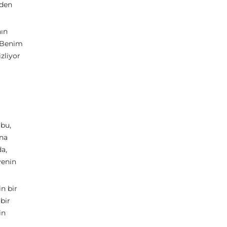
nden
nın
 “Benim
zliyor
 bu,
una
da,
venin
in bir
 bir
in