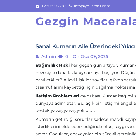
Skip
+2808272282
info@yourmail.com
to
Gezgin Macerala
content
Sanal Kumarın Aile Üzerindeki Yıkıcı 
Admin
0
On Oca 09, 2025
Bağımlılık Riski
her geçen gün artıyor. Kumar o
hevesiyle daha fazla oynamaya başlıyor. Düşüns
nasıl etkiler? Ailevi ilişkiler zayıflar, güven sa
tasarruflarını kaybettiği için dağılma noktasına 
İletişim Problemleri
de cabası. Kumar bağımlısı b
dünyaya adım atar. Bu, açık bir iletişimi engeller
destek yavaş yavaş yok olur.
Kumarın getirdiği sorunlar sadece maddi kayıpla
istediklerini elde edemediğinde öfke, kaygı ve 
sıçrar. Çocuklar, ebeveynlerinin sürekli gerginliğ