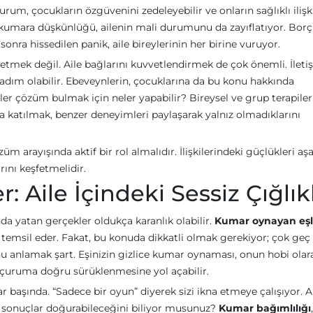
rum, çocukların özgüvenini zedeleyebilir ve onların sağlıklı ilişk
l kumara düşkünlüğü, ailenin mali durumunu da zayıflatıyor. Borç
sonra hissedilen panik, aile bireylerinin her birine vuruyor.
etmek değil. Aile bağlarını kuvvetlendirmek de çok önemli. İleti
adım olabilir. Ebeveynlerin, çocuklarına da bu konu hakkında
ler çözüm bulmak için neler yapabilir? Bireysel ve grup terapileri
a katılmak, benzer deneyimleri paylaşarak yalnız olmadıklarını
m arayışında aktif bir rol almalıdır. İlişkilerindeki güçlükleri aş
rını keşfetmelidir.
 Aile İçindeki Sessiz Çığlık
a yatan gerçekler oldukça karanlık olabilir.
Kumar oynayan eşl
mu temsil eder. Fakat, bu konuda dikkatli olmak gerekiyor; çok geç
anlamak şart. Eşinizin gizlice kumar oynaması, onun hobi olar
 uçuruma doğru sürüklenmesine yol açabilir.
yar başında. “Sadece bir oyun” diyerek sizi ikna etmeye çalışıyor.
 sonuçlar doğurabileceğini biliyor musunuz?
Kumar bağımlılığı
,