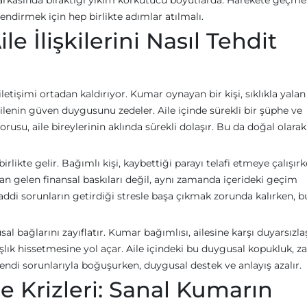
, arkasında bıraktığı yıkım korkutucu boyutlarda. Harekete geçme
endirmek için hep birlikte adımlar atılmalı.
e İlişkilerini Nasıl Tehdit
iletişimi ortadan kaldırıyor. Kumar oynayan bir kişi, sıklıkla yalan
lenin güven duygusunu zedeler. Aile içinde sürekli bir şüphe ve
orusu, aile bireylerinin aklında sürekli dolaşır. Bu da doğal olarak
likte gelir. Bağımlı kişi, kaybettiği parayı telafi etmeye çalışırke
an gelen finansal baskıları değil, aynı zamanda içerideki geçim
 maddi sorunların getirdiği stresle başa çıkmak zorunda kalırken, b
l bağlarını zayıflatır. Kumar bağımlısı, ailesine karşı duyarsızlaş
mışlık hissetmesine yol açar. Aile içindeki bu duygusal kopukluk, 
 kendi sorunlarıyla boğuşurken, duygusal destek ve anlayış azalır.
le Krizleri: Sanal Kumarın