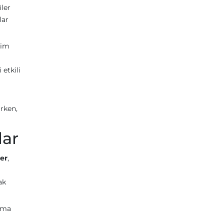
iler
lar
şim
 etkili
arken,
lar
er
,
ak
 Ama