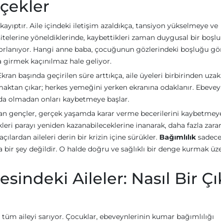
çekler
ayıptır. Aile içindeki iletişim azaldıkça, tansiyon yükselmeye ve
telerine yöneldiklerinde, kaybettikleri zaman duygusal bir boşlu
a zorlanıyor. Hangi anne baba, çocuğunun gözlerindeki boşluğu g
a girmek kaçınılmaz hale geliyor.
kran başında geçirilen süre arttıkça, aile üyeleri birbirinden uzakl
maktan çıkar; herkes yemeğini yerken ekranına odaklanır. Ebevey
nda olmadan onları kaybetmeye başlar.
kalan gençler, gerçek yaşamda karar verme becerilerini kaybetmey
leri parayı yeniden kazanabileceklerine inanarak, daha fazla zara
lardan aileleri derin bir krizin içine sürükler.
Bağımlılık
sadece
a bir şey değildir. O halde doğru ve sağlıklı bir denge kurmak üz
indeki Aileler: Nasıl Bir Çı
 tüm aileyi sarıyor. Çocuklar, ebeveynlerinin kumar bağımlılığı