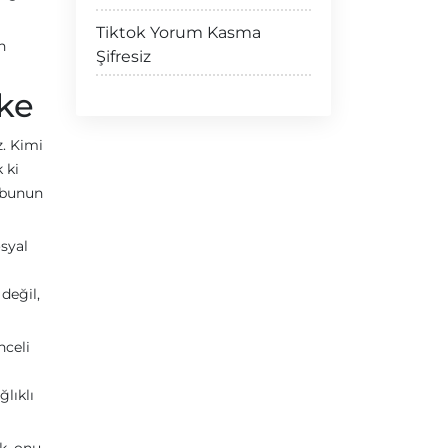
Tiktok Yorum Kasma
n
Şifresiz
ike
z. Kimi
 ki
, bunun
osyal
değil,
nceli
ğlıklı