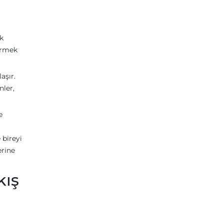
k
örmek
aşır.
nler,
e
r
 bireyi
erine
kış