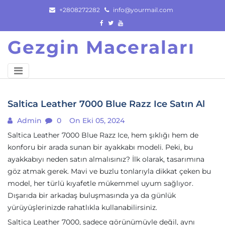
Skip
+2808272282
info@yourmail.com
to
content
Gezgin Maceraları
Saltica Leather 7000 Blue Razz Ice Satın Al
Admin
0
On Eki 05, 2024
Saltica Leather 7000 Blue Razz Ice, hem şıklığı hem de
konforu bir arada sunan bir ayakkabı modeli. Peki, bu
ayakkabıyı neden satın almalısınız? İlk olarak, tasarımına
göz atmak gerek. Mavi ve buzlu tonlarıyla dikkat çeken bu
model, her türlü kıyafetle mükemmel uyum sağlıyor.
Dışarıda bir arkadaş buluşmasında ya da günlük
yürüyüşlerinizde rahatlıkla kullanabilirsiniz.
Saltica Leather 7000, sadece görünümüyle değil, aynı