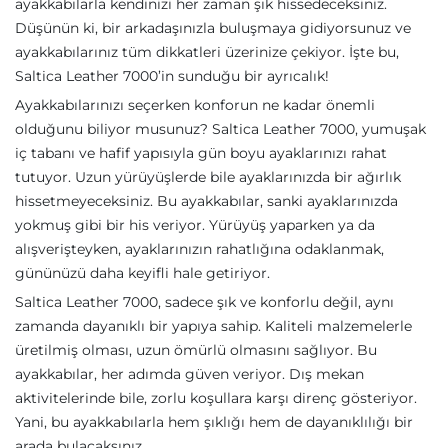
ayakkabılarla kendinizi her zaman şık hissedeceksiniz.
Düşünün ki, bir arkadaşınızla buluşmaya gidiyorsunuz ve
ayakkabılarınız tüm dikkatleri üzerinize çekiyor. İşte bu,
Saltica Leather 7000’in sunduğu bir ayrıcalık!
Ayakkabılarınızı seçerken konforun ne kadar önemli
olduğunu biliyor musunuz? Saltica Leather 7000, yumuşak
iç tabanı ve hafif yapısıyla gün boyu ayaklarınızı rahat
tutuyor. Uzun yürüyüşlerde bile ayaklarınızda bir ağırlık
hissetmeyeceksiniz. Bu ayakkabılar, sanki ayaklarınızda
yokmuş gibi bir his veriyor. Yürüyüş yaparken ya da
alışverişteyken, ayaklarınızın rahatlığına odaklanmak,
gününüzü daha keyifli hale getiriyor.
Saltica Leather 7000, sadece şık ve konforlu değil, aynı
zamanda dayanıklı bir yapıya sahip. Kaliteli malzemelerle
üretilmiş olması, uzun ömürlü olmasını sağlıyor. Bu
ayakkabılar, her adımda güven veriyor. Dış mekan
aktivitelerinde bile, zorlu koşullara karşı direnç gösteriyor.
Yani, bu ayakkabılarla hem şıklığı hem de dayanıklılığı bir
arada bulacaksınız.