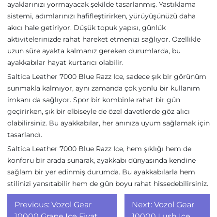
ayaklarınızı yormayacak şekilde tasarlanmış. Yastıklama
sistemi, adımlarınızı hafifleştirirken, yürüyüşünüzü daha
akıcı hale getiriyor. Düşük topuk yapısı, günlük
aktivitelerinizde rahat hareket etmenizi sağlıyor. Özellikle
uzun süre ayakta kalmanız gereken durumlarda, bu
ayakkabılar hayat kurtarıcı olabilir.
Saltica Leather 7000 Blue Razz Ice, sadece şık bir görünüm
sunmakla kalmıyor, aynı zamanda çok yönlü bir kullanım
imkanı da sağlıyor. Spor bir kombinle rahat bir gün
geçirirken, şık bir elbiseyle de özel davetlerde göz alıcı
olabilirsiniz. Bu ayakkabılar, her anınıza uyum sağlamak için
tasarlandı.
Saltica Leather 7000 Blue Razz Ice, hem şıklığı hem de
konforu bir arada sunarak, ayakkabı dünyasında kendine
sağlam bir yer edinmiş durumda. Bu ayakkabılarla hem
stilinizi yansıtabilir hem de gün boyu rahat hissedebilirsiniz.
Yazı
Previous:
Vozol Gear
Next:
Vozol Gear
10000 Grape Ice Fiyat
10000 Lush Ice