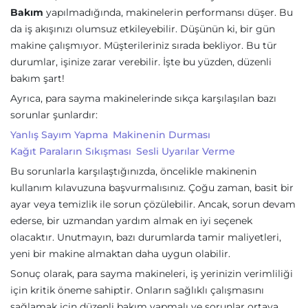
Bakım
yapılmadığında, makinelerin performansı düşer. Bu
da iş akışınızı olumsuz etkileyebilir. Düşünün ki, bir gün
makine çalışmıyor. Müşterileriniz sırada bekliyor. Bu tür
durumlar, işinize zarar verebilir. İşte bu yüzden, düzenli
bakım şart!
Ayrıca, para sayma makinelerinde sıkça karşılaşılan bazı
sorunlar şunlardır:
Yanlış Sayım Yapma
Makinenin Durması
Kağıt Paraların Sıkışması
Sesli Uyarılar Verme
Bu sorunlarla karşılaştığınızda, öncelikle makinenin
kullanım kılavuzuna başvurmalısınız. Çoğu zaman, basit bir
ayar veya temizlik ile sorun çözülebilir. Ancak, sorun devam
ederse, bir uzmandan yardım almak en iyi seçenek
olacaktır. Unutmayın, bazı durumlarda tamir maliyetleri,
yeni bir makine almaktan daha uygun olabilir.
Sonuç olarak, para sayma makineleri, iş yerinizin verimliliği
için kritik öneme sahiptir. Onların sağlıklı çalışmasını
sağlamak için düzenli bakım yapmalı ve sorunlar ortaya