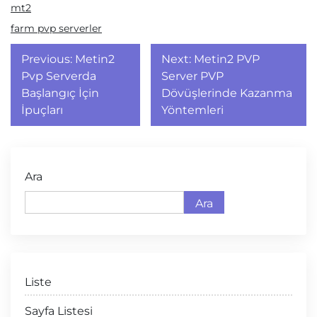
mt2
farm pvp serverler
Yazı
Previous:
Metin2
Next:
Metin2 PVP
gezinmesi
Pvp Serverda
Server PVP
Başlangıç İçin
Dövüşlerinde Kazanma
İpuçları
Yöntemleri
Ara
Ara
Liste
Sayfa Listesi