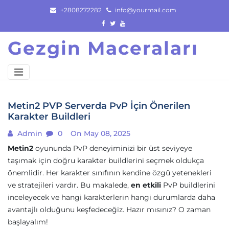
Skip
+2808272282
info@yourmail.com
to
content
Gezgin Maceraları
Metin2 PVP Serverda PvP İçin Önerilen
Karakter Buildleri
Admin
0
On May 08, 2025
Metin2
oyununda PvP deneyiminizi bir üst seviyeye
taşımak için doğru karakter buildlerini seçmek oldukça
önemlidir. Her karakter sınıfının kendine özgü yetenekleri
ve stratejileri vardır. Bu makalede,
en etkili
PvP buildlerini
inceleyecek ve hangi karakterlerin hangi durumlarda daha
avantajlı olduğunu keşfedeceğiz. Hazır mısınız? O zaman
başlayalım!