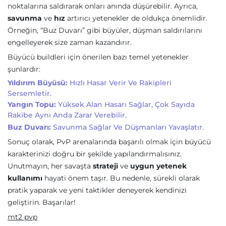
noktalarına saldırarak onları anında düşürebilir. Ayrıca,
savunma
ve
hız
artırıcı yetenekler de oldukça önemlidir.
Örneğin, “Buz Duvarı” gibi büyüler, düşman saldırılarını
engelleyerek size zaman kazandırır.
Büyücü buildleri için önerilen bazı temel yetenekler
şunlardır:
Yıldırım Büyüsü:
Hızlı Hasar Verir Ve Rakipleri
Sersemletir.
Yangın Topu:
Yüksek Alan Hasarı Sağlar, Çok Sayıda
Rakibe Aynı Anda Zarar Verebilir.
Buz Duvarı:
Savunma Sağlar Ve Düşmanları Yavaşlatır.
Sonuç olarak, PvP arenalarında başarılı olmak için büyücü
karakterinizi doğru bir şekilde yapılandırmalısınız.
Unutmayın, her savaşta
strateji
ve
uygun yetenek
kullanımı
hayati önem taşır. Bu nedenle, sürekli olarak
pratik yaparak ve yeni taktikler deneyerek kendinizi
geliştirin. Başarılar!
mt2 pvp