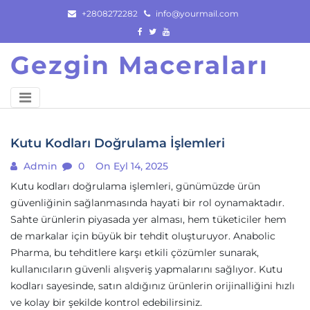
Skip
+2808272282
info@yourmail.com
to
content
Gezgin Maceraları
Kutu Kodları Doğrulama İşlemleri
Admin
0
On Eyl 14, 2025
Kutu kodları doğrulama işlemleri, günümüzde ürün
güvenliğinin sağlanmasında hayati bir rol oynamaktadır.
Sahte ürünlerin piyasada yer alması, hem tüketiciler hem
de markalar için büyük bir tehdit oluşturuyor. Anabolic
Pharma, bu tehditlere karşı etkili çözümler sunarak,
kullanıcıların güvenli alışveriş yapmalarını sağlıyor. Kutu
kodları sayesinde, satın aldığınız ürünlerin orijinalliğini hızlı
ve kolay bir şekilde kontrol edebilirsiniz.