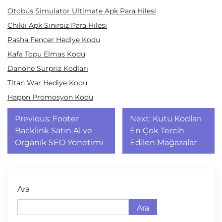
Otobüs Simulator Ultimate Apk Para Hilesi
Chikii Apk Sınırsız Para Hilesi
Pasha Fencer Hediye Kodu
Kafa Topu Elmas Kodu
Danone Sürpriz Kodları
Titan War Hediye Kodu
Happn Promosyon Kodu
Yazı
Previous:
Footer
Next:
Kutu Kodları
gezinmesi
Backlink Satın Al ve
En Çok Tercih
Organik SEO Yönetimi
Edilen Mağazalar
Ara
Ara