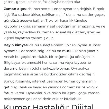
çabası, genellikle daha fazla kayba neden olur.
Zaman algısı
da internette kumar oynarken değişir. Birçok
kişi, “Bu sadece birkaç dakikamı alır” der, ama saatler geçer,
gündüzü geceye bağlar. Tıpkı bir karanlık tünelde
kaybolmak gibi; zamanın nasıl geçtiğini anlamazsınız. Ve ne
yazık ki, kaybedilen bu zaman, sosyal ilişkilerden, işten ve
kişisel hayattan çalınmış olur.
Beyin kimyası
da bu süreçte önemli bir rol oynar. Kumar
oynamak, dopamin salgılar; bu da mutluluk hissi yaratır.
Ancak bu geçici mutluluk, bir bağımlılığa dönüşebilir.
Bilgisayar ekranındaki her kazanma veya kaybetme
durumu, beynin ödül merkeziyle oynar. Oynadıkça
bağımlılık hissi artar ve bu döngüden çıkmak zorlaşır.
Sonuç itibarıyla, internet üzerinden kumar oynamanın
getirdiği zevk ve heyecan yanında cömert bir psikolojik
fatura vardır. Uyarıcıların ve riskin birleşimi, çoğu zaman
beklenenden çok daha derin etkiler bırakabilir.
Kumar Hastalığı: Dijital