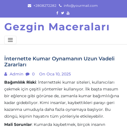
Skip
+2808272282
info@yourmail.com
to
content
Gezgin Maceraları
İnternette Kumar Oynamanın Uzun Vadeli
Zararları
Admin
0
On Oca 10, 2025
Bağımlılık Riski
: İnternetteki kumar siteleri, kullanıcıları
çekmek için çeşitli yöntemler kullanıyor. İlk başta masum
bir eğlence gibi görünse de, zamanla kumar bağımlılığına
kadar gidebiliyor. Kimi insanlar, kaybettikleri parayı geri
kazanma umuduyla daha fazla oynamaya başlıyor. Bu
döngü, kişinin hayatını tüm yönleriyle etkileyebilir.
Mali Sorunlar
: Kumarda kaybetmek, birçok insanın