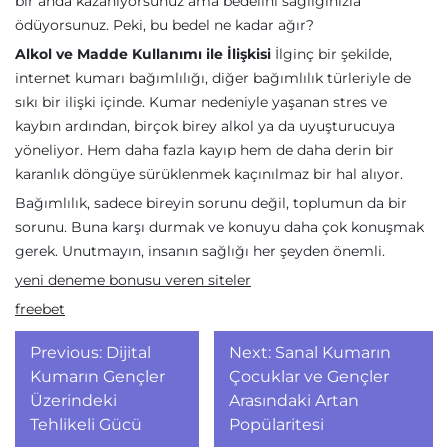
bir anda kazanıyorsunuz ama bedelini sağlığınızla
ödüyorsunuz. Peki, bu bedel ne kadar ağır?
Alkol ve Madde Kullanımı ile İlişkisi
İlginç bir şekilde,
internet kumarı bağımlılığı, diğer bağımlılık türleriyle de
sıkı bir ilişki içinde. Kumar nedeniyle yaşanan stres ve
kaybın ardından, birçok birey alkol ya da uyuşturucuya
yöneliyor. Hem daha fazla kayıp hem de daha derin bir
karanlık döngüye sürüklenmek kaçınılmaz bir hal alıyor.
Bağımlılık, sadece bireyin sorunu değil, toplumun da bir
sorunu. Buna karşı durmak ve konuyu daha çok konuşmak
gerek. Unutmayın, insanın sağlığı her şeyden önemli.
yeni deneme bonusu veren siteler
freebet
Yazı
Previous:
Dijital
Next:
Sanal Kumarın
gezinmesi
Kumarın Gençler
Çocuklar ve Gençler
Üzerindeki
Arasındaki Artan
Tehlikeli Gücü
Popülaritesi