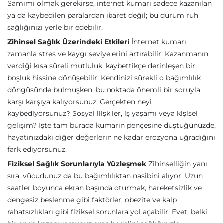
Samimi olmak gerekirse, internet kumarı sadece kazanılan
ya da kaybedilen paralardan ibaret değil; bu durum ruh
sağlığınızı yerle bir edebilir.
Zihinsel Sağlık Üzerindeki Etkileri
İnternet kumarı,
zamanla stres ve kaygı seviyelerini artırabilir. Kazanmanın
verdiği kısa süreli mutluluk, kaybettikçe derinleşen bir
boşluk hissine dönüşebilir. Kendinizi sürekli o bağımlılık
döngüsünde bulmuşken, bu noktada önemli bir soruyla
karşı karşıya kalıyorsunuz: Gerçekten neyi
kaybediyorsunuz? Sosyal ilişkiler, iş yaşamı veya kişisel
gelişim? İşte tam burada kumarın pençesine düştüğünüzde,
hayatınızdaki diğer değerlerin ne kadar erozyona uğradığını
fark ediyorsunuz.
Fiziksel Sağlık Sorunlarıyla Yüzleşmek
Zihinselliğin yanı
sıra, vücudunuz da bu bağımlılıktan nasibini alıyor. Uzun
saatler boyunca ekran başında oturmak, hareketsizlik ve
dengesiz beslenme gibi faktörler, obezite ve kalp
rahatsızlıkları gibi fiziksel sorunlara yol açabilir. Evet, belki