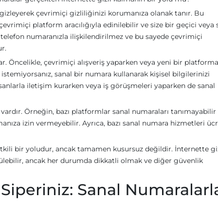
izleyerek çevrimiçi gizliliğinizi korumanıza olanak tanır. Bu
vrimiçi platform aracılığıyla edinilebilir ve size bir geçici veya 
telefon numaranızla ilişkilendirilmez ve bu sayede çevrimiçi
r.
r. Öncelikle, çevrimiçi alışveriş yaparken veya yeni bir platform
temiyorsanız, sanal bir numara kullanarak kişisel bilgilerinizi
insanlarla iletişim kurarken veya iş görüşmeleri yaparken de sanal
 vardır. Örneğin, bazı platformlar sanal numaraları tanımayabilir
nıza izin vermeyebilir. Ayrıca, bazı sanal numara hizmetleri ücre
kili bir yoludur, ancak tamamen kusursuz değildir. İnternette gi
ülebilir, ancak her durumda dikkatli olmak ve diğer güvenlik
ı Siperiniz: Sanal Numaralarl