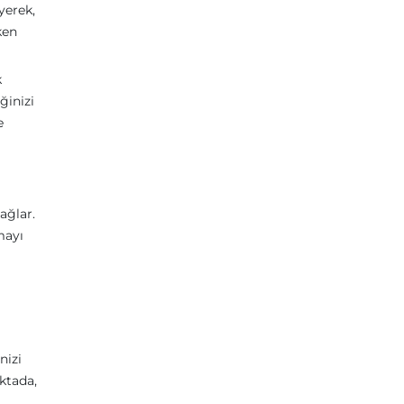
yerek,
ken
k
ğinizi
e
ağlar.
mayı
nizi
ktada,