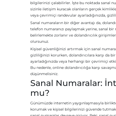
bilgilerinizi çalabilirler. İşte bu noktada sana
sizinle iletişim kuracak olanların gerçek kimlik
veya çevrimiçi randevular ayarladığınızda, gizlili
Sanal numaraların bir diğer avantajı da, doland
telefon numaranızı paylaşmak yerine, sanal bir n
belirlemekte zorlanır ve dolandırıcılık girişimle
olursunuz.
Kişisel güvenliğinizi artırmak için sanal numara
gizliliğinizi korurken, dolandırıcılara karşı da b
ayarladığınızda veya herhangi bir çevrimiçi etki
Bu nedenle, online dolandırıcılığa karşı savaşm
düşünmelisiniz.
Sanal Numaralar: İnt
mu?
Günümüzde internetin yaygınlaşmasıyla birlikte, 
korumak ve kişisel bilgilerinizi güvende tutma
sanal numaralar devreye giriyor. Peki, sanal nu