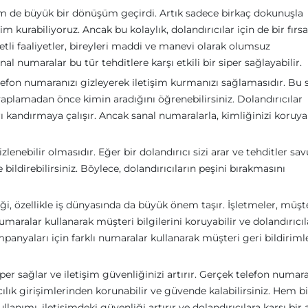
etişim de büyük bir dönüşüm geçirdi. Artık sadece birkaç dokunuşla
m kurabiliyoruz. Ancak bu kolaylık, dolandırıcılar için de bir fırsa
iyetli faaliyetler, bireyleri maddi ve manevi olarak olumsuz
l numaralar bu tür tehditlere karşı etkili bir siper sağlayabilir.
lefon numaranızı gizleyerek iletişim kurmanızı sağlamasıdır. Bu 
aplamadan önce kimin aradığını öğrenebilirsiniz. Dolandırıcılar
ı kandırmaya çalışır. Ancak sanal numaralarla, kimliğinizi koruy
lenebilir olmasıdır. Eğer bir dolandırıcı sizi arar ve tehditler sav
bildirebilirsiniz. Böylece, dolandırıcıların peşini bırakmasını
i, özellikle iş dünyasında da büyük önem taşır. İşletmeler, müşt
umaralar kullanarak müşteri bilgilerini koruyabilir ve dolandırıcıl
mpanyaları için farklı numaralar kullanarak müşteri geri bildiriml
iper sağlar ve iletişim güvenliğinizi artırır. Gerçek telefon numara
lık girişimlerinden korunabilir ve güvende kalabilirsiniz. Hem bi
anımı, iletişimdeki güvenliği artırır ve dolandırıcılara karşı bir