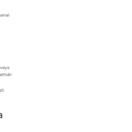
sanal
a
 veya
tlidir
zli
a