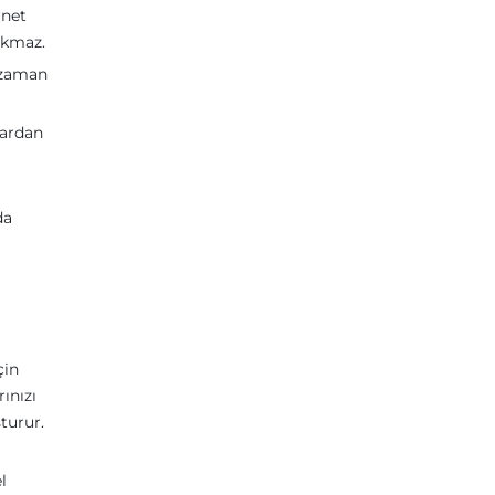
rnet
ıkmaz.
i zaman
lardan
da
çin
ınızı
şturur.
l