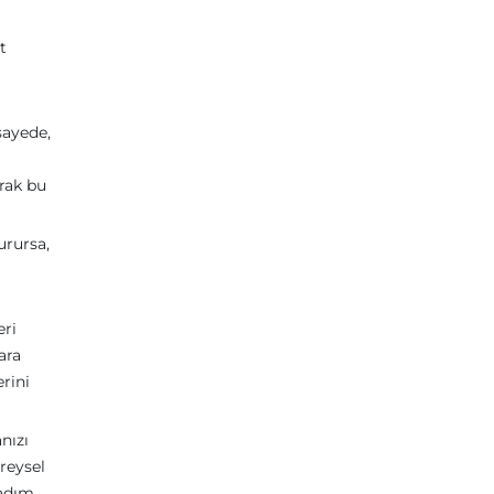
t
sayede,
arak bu
urursa,
eri
ara
erini
nızı
reysel
 adım