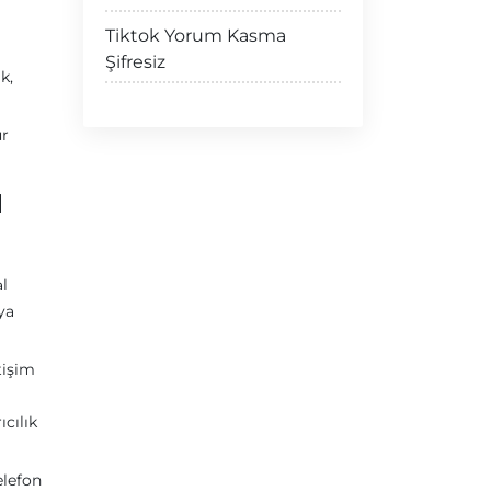
Tiktok Yorum Kasma
Şifresiz
k,
ür
ı
al
ıya
tişim
cılık
elefon