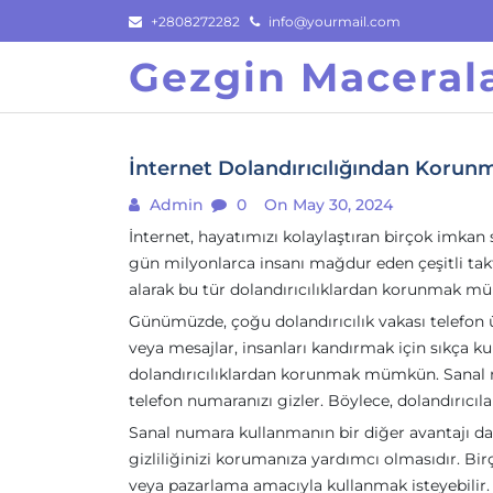
Skip
+2808272282
info@yourmail.com
to
Gezgin Macerala
content
İnternet Dolandırıcılığından Korun
Admin
0
On May 30, 2024
İnternet, hayatımızı kolaylaştıran birçok imkan 
gün milyonlarca insanı mağdur eden çeşitli takti
alarak bu tür dolandırıcılıklardan korunmak mü
Günümüzde, çoğu dolandırıcılık vakası telefon 
veya mesajlar, insanları kandırmak için sıkça ku
dolandırıcılıklardan korunmak mümkün. Sanal n
telefon numaranızı gizler. Böylece, dolandırıc
Sanal numara kullanmanın bir diğer avantajı da
gizliliğinizi korumanıza yardımcı olmasıdır. Bir
veya pazarlama amacıyla kullanmak isteyebilir. 