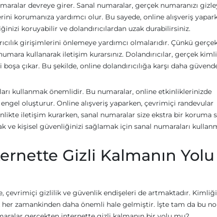
l numaralar devreye girer. Sanal numaralar, gerçek numaranızı gizle
lerini korumanıza yardımcı olur. Bu sayede, online alışveriş yapar
ğinizi koruyabilir ve dolandırıcılardan uzak durabilirsiniz.
ırıcılık girişimlerini önlemeye yardımcı olmalarıdır. Çünkü gerçe
umara kullanarak iletişim kurarsınız. Dolandırıcılar, gerçek kimli
ri boşa çıkar. Bu şekilde, online dolandırıcılığa karşı daha güvend
ları kullanmak önemlidir. Bu numaralar, online etkinliklerinizde
ir engel oluşturur. Online alışveriş yaparken, çevrimiçi randevular
nlikte iletişim kurarken, sanal numaralar size ekstra bir koruma s
ak ve kişisel güvenliğinizi sağlamak için sanal numaraları kullan
ernette Gizli Kalmanın Yolu
çevrimiçi gizlilik ve güvenlik endişeleri de artmaktadır. Kimliği
k her zamankinden daha önemli hale gelmiştir. İşte tam da bu no
maralar gerçekten internette gizli kalmanın bir yolu mu?