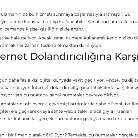
ygulamanın da bu hizmeti sunmaya başlamasıyla artmıştır. Bu
etlidir ve kolayca indirilip kullanılabilir. Sanal numara kullanma
zamanda kişisel gizliliğinizi de artırır.
stike hale geliyor. Ancak, sanal numara kullanarak kendinizi bu t
m almak her zaman tedbirli olmaktan daha iyidir.
ernet Dolandırıcılığına Karş
ün daha fazla kişi dijital dünyada vakit geçiriyor. Ancak, bu dijit
e barındırıyor. İnternet dolandırıcılığı gibi tehlikelerle karşı karş
artıyor. İşte bu noktada, sanal numaralar devreye giriyor.
umaralarını gizleyerek, çevrimiçi ortamlarda daha güvenli bir ile
ilgileri ele geçirerek veya sahte web siteleri aracılığıyla insanları
inde, kullanıcılar gerçek numaralarını gizleyerek bu tür dolandırı
venli bir liman olarak görülüyor? Temelde, bu numaralar gerçek t