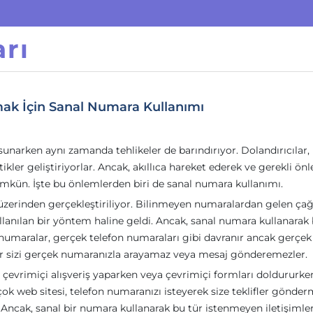
rı
mak İçin Sanal Numara Kullanımı
sunarken aynı zamanda tehlikeler de barındırıyor. Dolandırıcılar,
kler geliştiriyorlar. Ancak, akıllıca hareket ederek ve gerekli ön
mkün. İşte bu önlemlerden biri de sanal numara kullanımı.
üzerinden gerçekleştiriliyor. Bilinmeyen numaralardan gelen çağ
llanılan bir yöntem haline geldi. Ancak, sanal numara kullanarak 
umaralar, gerçek telefon numaraları gibi davranır ancak gerçek
ılar sizi gerçek numaranızla arayamaz veya mesaj gönderemezler.
 çevrimiçi alışveriş yaparken veya çevrimiçi formları doldururke
çok web sitesi, telefon numaranızı isteyerek size teklifler gönde
Ancak, sanal bir numara kullanarak bu tür istenmeyen iletişimler