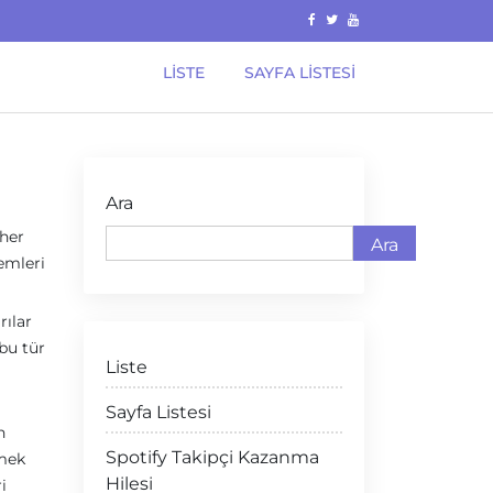
LISTE
SAYFA LISTESI
Ara
 her
Ara
lemleri
rılar
bu tür
Liste
Sayfa Listesi
n
Spotify Takipçi Kazanma
rmek
Hilesi
i