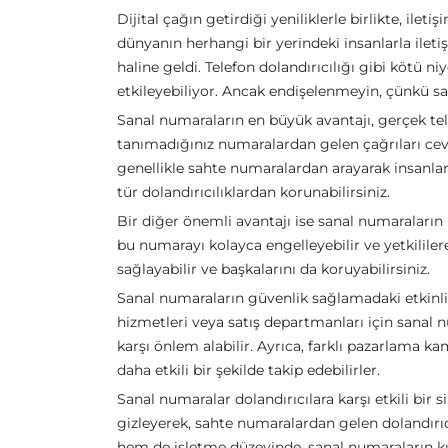
Dijital çağın getirdiği yeniliklerle birlikte, il
dünyanın herhangi bir yerindeki insanlarla iletişi
haline geldi. Telefon dolandırıcılığı gibi kötü n
etkileyebiliyor. Ancak endişelenmeyin, çünkü sana
Sanal numaraların en büyük avantajı, gerçek te
tanımadığınız numaralardan gelen çağrıları cev
genellikle sahte numaralardan arayarak insanlar
tür dolandırıcılıklardan korunabilirsiniz.
Bir diğer önemli avantajı ise sanal numaraların iz
bu numarayı kolayca engelleyebilir ve yetkililere 
sağlayabilir ve başkalarını da koruyabilirsiniz.
Sanal numaraların güvenlik sağlamadaki etkinliğ
hizmetleri veya satış departmanları için sanal n
karşı önlem alabilir. Ayrıca, farklı pazarlama ka
daha etkili bir şekilde takip edebilirler.
Sanal numaralar dolandırıcılara karşı etkili bir s
gizleyerek, sahte numaralardan gelen dolandırıcı
hem de işletme düzeyinde, sanal numaraların kull