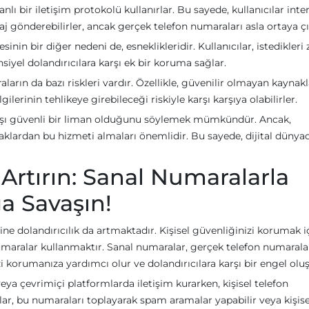
ı bir iletişim protokolü kullanırlar. Bu sayede, kullanıcılar inte
j gönderebilirler, ancak gerçek telefon numaraları asla ortaya ç
nin bir diğer nedeni de, esneklikleridir. Kullanıcılar, istedikler
nsiyel dolandırıcılara karşı ek bir koruma sağlar.
ların da bazı riskleri vardır. Özellikle, güvenilir olmayan kaynak
gilerinin tehlikeye girebileceği riskiyle karşı karşıya olabilirler.
karşı güvenli bir liman olduğunu söylemek mümkündür. Ancak,
ynaklardan bu hizmeti almaları önemlidir. Bu sayede, dijital dünya
 Artırın: Sanal Numaralarla
ğa Savaşın!
e dolandırıcılık da artmaktadır. Kişisel güvenliğinizi korumak i
numaralar kullanmaktır. Sanal numaralar, gerçek telefon numaralar
izi korumanıza yardımcı olur ve dolandırıcılara karşı bir engel olu
eya çevrimiçi platformlarda iletişim kurarken, kişisel telefon
ılar, bu numaraları toplayarak spam aramalar yapabilir veya kişise