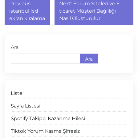
Yazı
Previous:
Next:
Forum Siteleri ve E-
gezinmesi
istanbul led
ticaret Müşteri Bağlılığı
ekran kiralama
Nasıl Oluşturulur
Ara
Ara
Liste
Sayfa Listesi
Spotify Takipçi Kazanma Hilesi
Tiktok Yorum Kasma Şifresiz