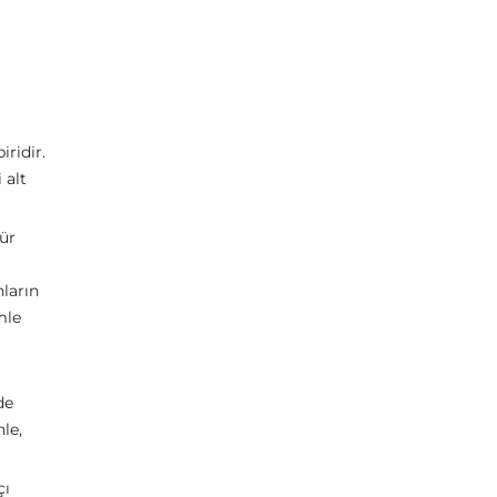
ridir.
 alt
ür
nların
mle
de
le,
çı