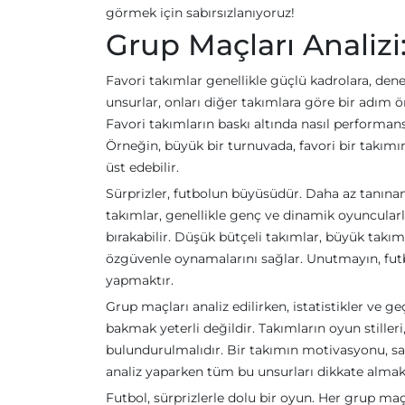
görmek için sabırsızlanıyoruz!
Grup Maçları Analizi:
Favori takımlar genellikle güçlü kadrolara, dene
unsurlar, onları diğer takımlara göre bir adım ö
Favori takımların baskı altında nasıl performan
Örneğin, büyük bir turnuvada, favori bir takım
üst edebilir.
Sürprizler, futbolun büyüsüdür. Daha az tanınan
takımlar, genellikle genç ve dinamik oyuncularl
bırakabilir. Düşük bütçeli takımlar, büyük takım
özgüvenle oynamalarını sağlar. Unutmayın, futbo
yapmaktır.
Grup maçları analiz edilirken, istatistikler ve 
bakmak yeterli değildir. Takımların oyun still
bulundurulmalıdır. Bir takımın motivasyonu, sah
analiz yaparken tüm bu unsurları dikkate almak,
Futbol, sürprizlerle dolu bir oyun. Her grup ma