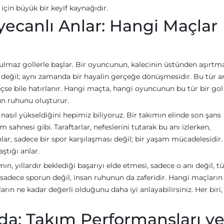
için büyük bir keyif kaynağıdır.
ecanlı Anlar: Hangi Maçlar
ulmaz gollerle başlar. Bir oyuncunun, kalecinin üstünden aşırtma
 değil; aynı zamanda bir hayalin gerçeğe dönüşmesidir. Bu tür an
r geçse bile hatırlanır. Hangi maçta, hangi oyuncunun bu tür bir gol
run ruhunu oluşturur.
nasıl yükseldiğini hepimiz biliyoruz. Bir takımın elinde son şans
lm sahnesi gibi. Taraftarlar, nefeslerini tutarak bu anı izlerken,
anlar, sadece bir spor karşılaşması değil; bir yaşam mücadelesidir.
aştığı anlar.
ın, yıllardır beklediği başarıyı elde etmesi, sadece o anı değil, t
, sadece sporun değil, insan ruhunun da zaferidir. Hangi maçların
rın ne kadar değerli olduğunu daha iyi anlayabilirsiniz. Her biri,
a: Takım Performansları v