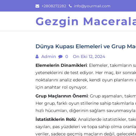
Skip
+2808272282
info@yourmail.com
to
Gezgin Macerala
content
Dünya Kupası Elemeleri ve Grup Maçl
Admin
0
On Eki 12, 2024
Elemelerin Dinamikleri
: Elemeler, takımların 
yeteneklerini de test ediyor. Her maç, bir sonrak
noktalarını analiz ederek, kendi oyun planların
için anahtar rol oynuyor.
Grup Maçlarının Önemi
: Grup aşamaları, takım
Her grup, farklı oyun stillerine sahip takımlarla 
hızlı hücumları, diğerinin sağlam savunmasıyla ka
İstatistiklerin Rolü
: Analizlerde istatistikler, 
sayıları, pas yüzdeleri ve topa sahip olma oranla
veriler, sadece geçmiş maçların değil, gelecekt