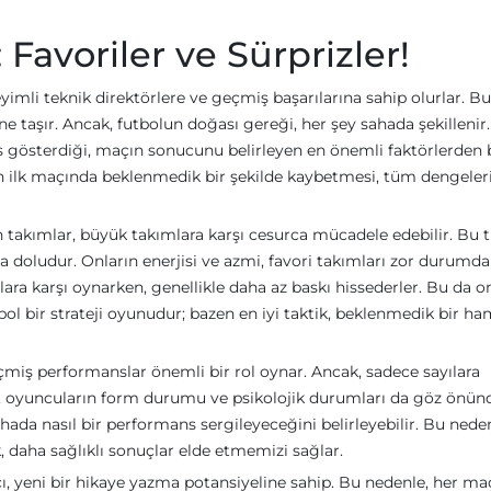
 Favoriler ve Sürprizler!
yimli teknik direktörlere ve geçmiş başarılarına sahip olurlar. Bu
ne taşır. Ancak, futbolun doğası gereği, her şey sahada şekillenir.
s gösterdiği, maçın sonucunu belirleyen en önemli faktörlerden bi
ın ilk maçında beklenmedik bir şekilde kaybetmesi, tüm dengeleri
 takımlar, büyük takımlara karşı cesurca mücadele edebilir. Bu t
a doludur. Onların enerjisi ve azmi, favori takımları zor durumda
lara karşı oynarken, genellikle daha az baskı hissederler. Bu da o
l bir strateji oyunudur; bazen en iyi taktik, beklenmedik bir ha
geçmiş performanslar önemli bir rol oynar. Ancak, sadece sayılara
eri, oyuncuların form durumu ve psikolojik durumları da göz önün
ada nasıl bir performans sergileyeceğini belirleyebilir. Bu neden
 daha sağlıklı sonuçlar elde etmemizi sağlar.
çı, yeni bir hikaye yazma potansiyeline sahip. Bu nedenle, her ma