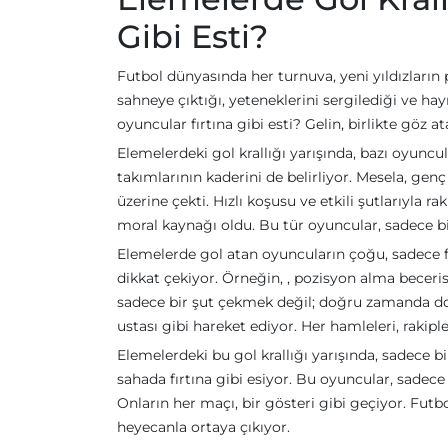
Gibi Esti?
Futbol dünyasında her turnuva, yeni yıldızların pa
sahneye çıktığı, yeteneklerini sergilediği ve ha
oyuncular fırtına gibi esti? Gelin, birlikte göz at
Elemelerdeki gol krallığı yarışında, bazı oyunc
takımlarının kaderini de belirliyor. Mesela, gen
üzerine çekti. Hızlı koşusu ve etkili şutlarıyla 
moral kaynağı oldu. Bu tür oyuncular, sadece bir
Elemelerde gol atan oyuncuların çoğu, sadece fiz
dikkat çekiyor. Örneğin, , pozisyon alma beceris
sadece bir şut çekmek değil; doğru zamanda do
ustası gibi hareket ediyor. Her hamleleri, rakiple
Elemelerdeki bu gol krallığı yarışında, sadece bi
sahada fırtına gibi esiyor. Bu oyuncular, sadec
Onların her maçı, bir gösteri gibi geçiyor. Fut
heyecanla ortaya çıkıyor.