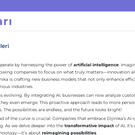
rı
leri
operate by harnessing the power of
artificial intelligence
. Imagi
lowing companies to focus on what truly matters—innovation a
inika is crafting new business models that not only enhance effi
ious industries.
l is evolving. By integrating AI, businesses can now analyze cust
e they even emerge. This proactive approach leads to more perso
 The possibilities are endless, and the future looks bright!
ad of the curve is crucial. Companies that embrace Dijinika’s AI-
ing. As we delve deeper into the
transformative impact
of AI, it’s
echnology—it’s about
reimagining possibilities
.