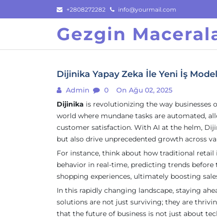
Skip
+2808272282
info@yourmail.com
to
Gezgin Macerala
content
Dijinika Yapay Zeka İle Yeni İş Model
Admin
0
On Ağu 02, 2025
Dijinika
is revolutionizing the way businesses 
world where mundane tasks are automated, al
customer satisfaction. With AI at the helm, Dij
but also drive unprecedented growth across var
For instance, think about how traditional retai
behavior in real-time, predicting trends befor
shopping experiences, ultimately boosting sales.
In this rapidly changing landscape, staying ahe
solutions are not just surviving; they are thriv
that the future of business is not just about t