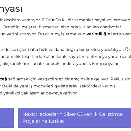
nyası
bir değişim yaratıyor. Düşünün ki, bir zamanlar hayal edilemeyen
i. Örneğin, müşteri hizmetleri alanında kullanılan chatbotlar,
niyetini artırıyor. Bu durum, işletmelerin
verimliliğini
artırırken
nde süreçler daha hızlı ve daha doğru bir şekilde yönetiliyor. Ör
ndırıcılık tespitinde kullanılarak, kayıpları önlemeye yardımcı o
 alışkanlıklarını analiz ederek, hedefe yönelik kampanyalar
tajı
sağlamak için vazgeçilmez bir araç haline geliyor. Peki, sizin
 Belki de yeni iş modelleri geliştirerek, sektördeki yerinizi
bi yenilikçi yaklaşımlar devreye giriyor.
Next:
Hackerların Siber Güvenlik Geliştirme
Projelerine Katkısı