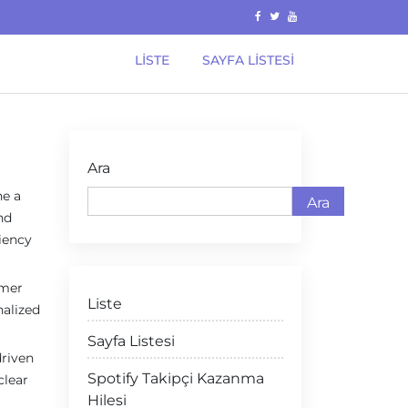
LISTE
SAYFA LISTESI
Ara
ne a
Ara
nd
ciency
omer
Liste
nalized
Sayfa Listesi
driven
Spotify Takipçi Kazanma
 clear
Hilesi