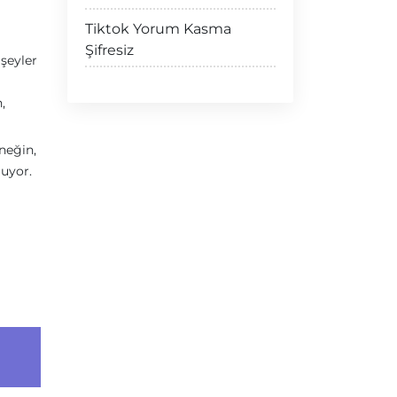
Tiktok Yorum Kasma
Şifresiz
 şeyler
,
neğin,
luyor.