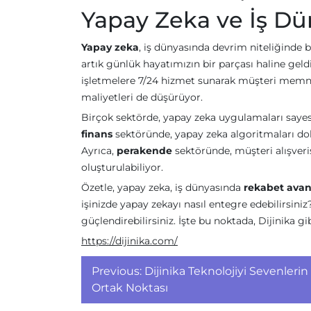
Yapay Zeka ve İş Dü
Yapay zeka
, iş dünyasında devrim niteliğinde 
artık günlük hayatımızın bir parçası haline geld
işletmelere 7/24 hizmet sunarak müşteri memnu
maliyetleri de düşürüyor.
Birçok sektörde, yapay zeka uygulamaları sayesi
finans
sektöründe, yapay zeka algoritmaları dola
Ayrıca,
perakende
sektöründe, müşteri alışveriş
oluşturulabiliyor.
Özetle, yapay zeka, iş dünyasında
rekabet avan
işinizde yapay zekayı nasıl entegre edebilirsiniz?
güçlendirebilirsiniz. İşte bu noktada, Dijinika gi
https://dijinika.com/
Yazı
Previous:
Dijinika Teknolojiyi Sevenlerin
gezinmesi
Ortak Noktası