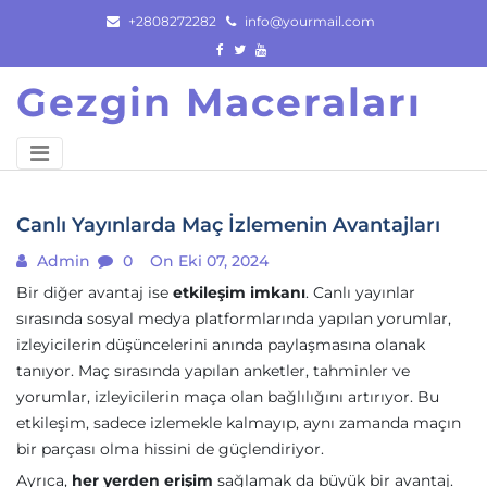
Skip
+2808272282
info@yourmail.com
to
content
Gezgin Maceraları
Canlı Yayınlarda Maç İzlemenin Avantajları
Admin
0
On Eki 07, 2024
Bir diğer avantaj ise
etkileşim imkanı
. Canlı yayınlar
sırasında sosyal medya platformlarında yapılan yorumlar,
izleyicilerin düşüncelerini anında paylaşmasına olanak
tanıyor. Maç sırasında yapılan anketler, tahminler ve
yorumlar, izleyicilerin maça olan bağlılığını artırıyor. Bu
etkileşim, sadece izlemekle kalmayıp, aynı zamanda maçın
bir parçası olma hissini de güçlendiriyor.
Ayrıca,
her yerden erişim
sağlamak da büyük bir avantaj.