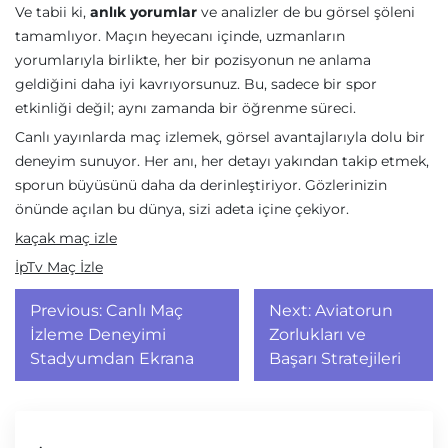
Ve tabii ki,
anlık yorumlar
ve analizler de bu görsel şöleni
tamamlıyor. Maçın heyecanı içinde, uzmanların
yorumlarıyla birlikte, her bir pozisyonun ne anlama
geldiğini daha iyi kavrıyorsunuz. Bu, sadece bir spor
etkinliği değil; aynı zamanda bir öğrenme süreci.
Canlı yayınlarda maç izlemek, görsel avantajlarıyla dolu bir
deneyim sunuyor. Her anı, her detayı yakından takip etmek,
sporun büyüsünü daha da derinleştiriyor. Gözlerinizin
önünde açılan bu dünya, sizi adeta içine çekiyor.
kaçak maç izle
İpTv Maç İzle
Yazı
Previous:
Canlı Maç
Next:
Aviatorun
gezinmesi
İzleme Deneyimi
Zorlukları ve
Stadyumdan Ekrana
Başarı Stratejileri