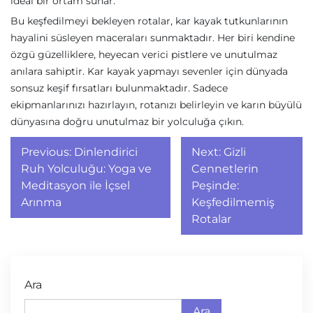
ideal bir ortam sunar.
Bu keşfedilmeyi bekleyen rotalar, kar kayak tutkunlarının
hayalini süsleyen maceraları sunmaktadır. Her biri kendine
özgü güzelliklere, heyecan verici pistlere ve unutulmaz
anılara sahiptir. Kar kayak yapmayı sevenler için dünyada
sonsuz keşif fırsatları bulunmaktadır. Sadece
ekipmanlarınızı hazırlayın, rotanızı belirleyin ve karın büyülü
dünyasına doğru unutulmaz bir yolculuğa çıkın.
Yazı
Previous:
Dinlendirici
Next:
Gizli
gezinmesi
Ruh Yolculuğu: Yoga ve
Cennetlerin
Meditasyon ile İçsel
Peşinde:
Arınma
Keşfedilmemiş
Rotalar
Ara
Ara