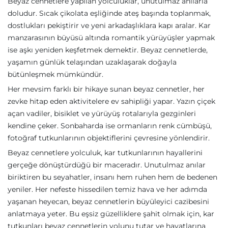
Beyaz cennetlere yapılan yolculuklar, unutulmaz anılarla
doludur. Sıcak çikolata eşliğinde ateş başında toplanmak,
dostlukları pekiştirir ve yeni arkadaşlıklara kapı aralar. Kar
manzarasının büyüsü altında romantik yürüyüşler yapmak
ise aşkı yeniden keşfetmek demektir. Beyaz cennetlerde,
yaşamın günlük telaşından uzaklaşarak doğayla
bütünleşmek mümkündür.
Her mevsim farklı bir hikaye sunan beyaz cennetler, her
zevke hitap eden aktivitelere ev sahipliği yapar. Yazın çiçek
açan vadiler, bisiklet ve yürüyüş rotalarıyla gezginleri
kendine çeker. Sonbaharda ise ormanların renk cümbüşü,
fotoğraf tutkunlarının objektiflerini çevresine yönlendirir.
Beyaz cennetlere yolculuk, kar tutkunlarının hayallerini
gerçeğe dönüştürdüğü bir maceradır. Unutulmaz anılar
biriktiren bu seyahatler, insanı hem ruhen hem de bedenen
yeniler. Her nefeste hissedilen temiz hava ve her adımda
yaşanan heyecan, beyaz cennetlerin büyüleyici cazibesini
anlatmaya yeter. Bu eşsiz güzelliklere şahit olmak için, kar
tutkunları beyaz cennetlerin yolunu tutar ve hayatlarına