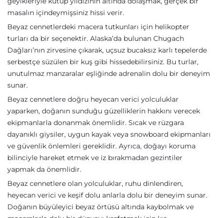
geyikleriyle kutup yıldızının altında dolaşmak, gerçek bir
masalın içindeymişsiniz hissi verir.
Beyaz cennetlerdeki macera tutkunları için helikopter
turları da bir seçenektir. Alaska’da bulunan Chugach
Dağları’nın zirvesine çıkarak, uçsuz bucaksız karlı tepelerde
serbestçe süzülen bir kuş gibi hissedebilirsiniz. Bu turlar,
unutulmaz manzaralar eşliğinde adrenalin dolu bir deneyim
sunar.
Beyaz cennetlere doğru heyecan verici yolculuklar
yaparken, doğanın sunduğu güzelliklerin hakkını verecek
ekipmanlarla donanmak önemlidir. Sıcak ve rüzgara
dayanıklı giysiler, uygun kayak veya snowboard ekipmanları
ve güvenlik önlemleri gereklidir. Ayrıca, doğayı koruma
bilinciyle hareket etmek ve iz bırakmadan gezintiler
yapmak da önemlidir.
Beyaz cennetlere olan yolculuklar, ruhu dinlendiren,
heyecan verici ve keşif dolu anlarla dolu bir deneyim sunar.
Doğanın büyüleyici beyaz örtüsü altında kaybolmak ve