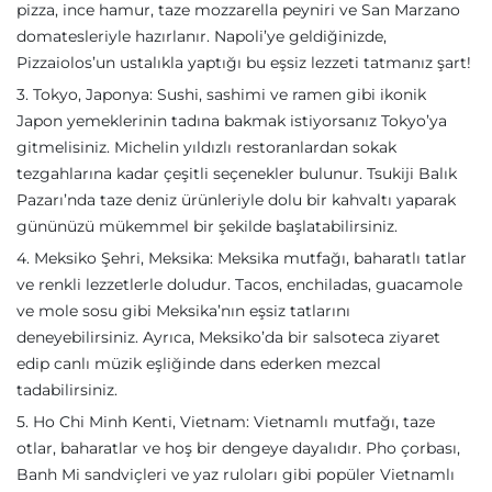
pizza, ince hamur, taze mozzarella peyniri ve San Marzano
domatesleriyle hazırlanır. Napoli’ye geldiğinizde,
Pizzaiolos’un ustalıkla yaptığı bu eşsiz lezzeti tatmanız şart!
3. Tokyo, Japonya: Sushi, sashimi ve ramen gibi ikonik
Japon yemeklerinin tadına bakmak istiyorsanız Tokyo’ya
gitmelisiniz. Michelin yıldızlı restoranlardan sokak
tezgahlarına kadar çeşitli seçenekler bulunur. Tsukiji Balık
Pazarı’nda taze deniz ürünleriyle dolu bir kahvaltı yaparak
gününüzü mükemmel bir şekilde başlatabilirsiniz.
4. Meksiko Şehri, Meksika: Meksika mutfağı, baharatlı tatlar
ve renkli lezzetlerle doludur. Tacos, enchiladas, guacamole
ve mole sosu gibi Meksika’nın eşsiz tatlarını
deneyebilirsiniz. Ayrıca, Meksiko’da bir salsoteca ziyaret
edip canlı müzik eşliğinde dans ederken mezcal
tadabilirsiniz.
5. Ho Chi Minh Kenti, Vietnam: Vietnamlı mutfağı, taze
otlar, baharatlar ve hoş bir dengeye dayalıdır. Pho çorbası,
Banh Mi sandviçleri ve yaz ruloları gibi popüler Vietnamlı