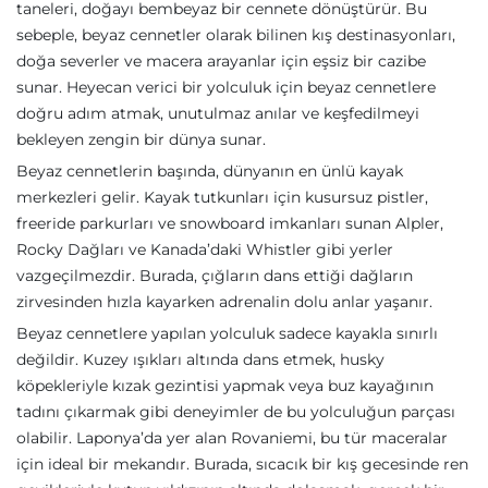
taneleri, doğayı bembeyaz bir cennete dönüştürür. Bu
sebeple, beyaz cennetler olarak bilinen kış destinasyonları,
doğa severler ve macera arayanlar için eşsiz bir cazibe
sunar. Heyecan verici bir yolculuk için beyaz cennetlere
doğru adım atmak, unutulmaz anılar ve keşfedilmeyi
bekleyen zengin bir dünya sunar.
Beyaz cennetlerin başında, dünyanın en ünlü kayak
merkezleri gelir. Kayak tutkunları için kusursuz pistler,
freeride parkurları ve snowboard imkanları sunan Alpler,
Rocky Dağları ve Kanada’daki Whistler gibi yerler
vazgeçilmezdir. Burada, çığların dans ettiği dağların
zirvesinden hızla kayarken adrenalin dolu anlar yaşanır.
Beyaz cennetlere yapılan yolculuk sadece kayakla sınırlı
değildir. Kuzey ışıkları altında dans etmek, husky
köpekleriyle kızak gezintisi yapmak veya buz kayağının
tadını çıkarmak gibi deneyimler de bu yolculuğun parçası
olabilir. Laponya’da yer alan Rovaniemi, bu tür maceralar
için ideal bir mekandır. Burada, sıcacık bir kış gecesinde ren