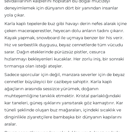
sevdalılarının kalplerini hoplatan bu doğal mucizeyi
deneyimlemek için dünyanın dört bir yanından insanlar
yola çıkar.
Karla kaplı tepelerde buz gibi havayı derin nefes alarak içine
çeken maceraperestler, heyecan dolu anların tadını çıkarır.
Kayak yapmak, snowboard ile uçmaya benzer bir his verir.
Hız ve serbestlik duygusu, beyaz cennetlerde tüm vücudu
sarar. Dağın eteklerinde pürüzsüz pistler, cesurca
hızlanmayı bekleyenleri kucaklar. Her zorlu iniş, bir sonraki
tırmanışa olan isteği ateşler.
Sadece sporcular için değil, manzara severler için de beyaz
cennetler büyüleyici bir cazibeye sahiptir. Karla kaplı
ağaçların arasında sessizce yürümek, doğanın
muhteşemliğine tanıklık etmektir. Kristal parlaklığındaki
kar taneleri, güneş ışıklarını yansıtarak göz kamaştırır. Kar
tüneli şeklinde oluşan buz mağaraları, içindeki sıcaklık ve
dinginlikle ziyaretçilere bambaşka bir dünyanın kapılarını
aralar.