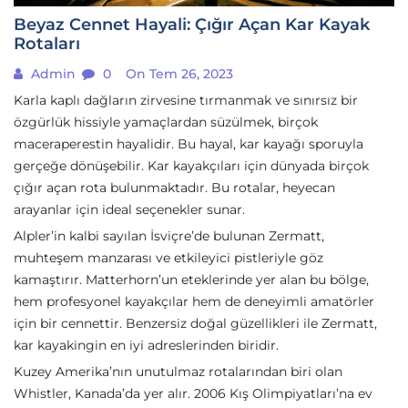
Beyaz Cennet Hayali: Çığır Açan Kar Kayak
Rotaları
Admin
0
On Tem 26, 2023
Karla kaplı dağların zirvesine tırmanmak ve sınırsız bir
özgürlük hissiyle yamaçlardan süzülmek, birçok
maceraperestin hayalidir. Bu hayal, kar kayağı sporuyla
gerçeğe dönüşebilir. Kar kayakçıları için dünyada birçok
çığır açan rota bulunmaktadır. Bu rotalar, heyecan
arayanlar için ideal seçenekler sunar.
Alpler’in kalbi sayılan İsviçre’de bulunan Zermatt,
muhteşem manzarası ve etkileyici pistleriyle göz
kamaştırır. Matterhorn’un eteklerinde yer alan bu bölge,
hem profesyonel kayakçılar hem de deneyimli amatörler
için bir cennettir. Benzersiz doğal güzellikleri ile Zermatt,
kar kayakingin en iyi adreslerinden biridir.
Kuzey Amerika’nın unutulmaz rotalarından biri olan
Whistler, Kanada’da yer alır. 2006 Kış Olimpiyatları’na ev