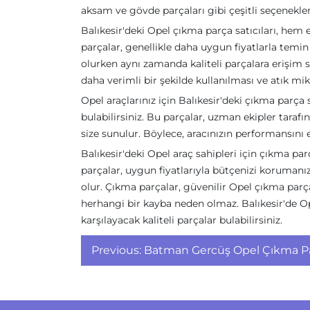
aksam ve gövde parçaları gibi çeşitli seçenekler 
Balıkesir'deki Opel çıkma parça satıcıları, hem
parçalar, genellikle daha uygun fiyatlarla temin
olurken aynı zamanda kaliteli parçalara erişim 
daha verimli bir şekilde kullanılması ve atık mikt
Opel araçlarınız için Balıkesir'deki çıkma parça s
bulabilirsiniz. Bu parçalar, uzman ekipler taraf
size sunulur. Böylece, aracınızın performansını e
Balıkesir'deki Opel araç sahipleri için çıkma par
parçalar, uygun fiyatlarıyla bütçenizi koruman
olur. Çıkma parçalar, güvenilir Opel çıkma parça
herhangi bir kayba neden olmaz. Balıkesir'de Opel
karşılayacak kaliteli parçalar bulabilirsiniz.
Yazı
Previous:
Batman Gercüş Opel Çıkma P
gezinmesi