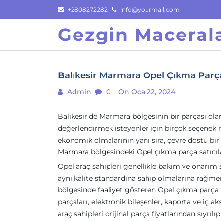
Skip
+2808272282
info@yourmail.com
to
Gezgin Macerala
content
Balıkesir Marmara Opel Çıkma Parç
Admin
0
On Oca 22, 2024
Balıkesir'de Marmara bölgesinin bir parçası olar
değerlendirmek isteyenler için birçok seçenek m
ekonomik olmalarının yanı sıra, çevre dostu bir 
Marmara bölgesindeki Opel çıkma parça satıcıla
Opel araç sahipleri genellikle bakım ve onarım s
aynı kalite standardına sahip olmalarına rağmen
bölgesinde faaliyet gösteren Opel çıkma parça sa
parçaları, elektronik bileşenler, kaporta ve iç a
araç sahipleri orijinal parça fiyatlarından sıyrıl