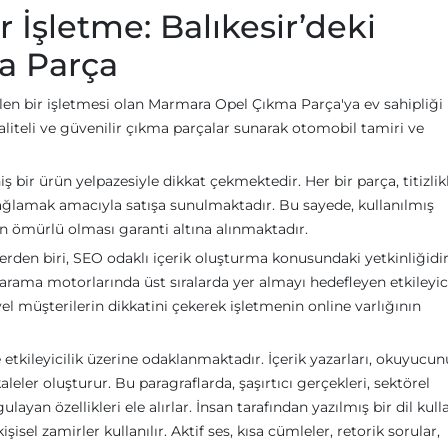
İşletme: Balıkesir’deki
a Parça
len bir işletmesi olan Marmara Opel Çıkma Parça'ya ev sahipliği
kaliteli ve güvenilir çıkma parçalar sunarak otomobil tamiri ve
ir ürün yelpazesiyle dikkat çekmektedir. Her bir parça, titizlik
i sağlamak amacıyla satışa sunulmaktadır. Bu sayede, kullanılmış
un ömürlü olması garanti altına alınmaktadır.
erden biri, SEO odaklı içerik oluşturma konusundaki yetkinliğidir
arama motorlarında üst sıralarda yer almayı hedefleyen etkileyic
l müşterilerin dikkatini çekerek işletmenin online varlığının
e etkileyicilik üzerine odaklanmaktadır. İçerik yazarları, okuyucu
leler oluşturur. Bu paragraflarda, şaşırtıcı gerçekleri, sektörel
an özellikleri ele alırlar. İnsan tarafından yazılmış bir dil kull
isel zamirler kullanılır. Aktif ses, kısa cümleler, retorik sorular,