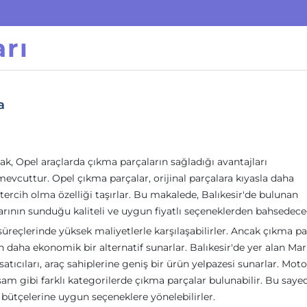
rı
a
ak, Opel araçlarda çıkma parçaların sağladığı avantajları
evcuttur. Opel çıkma parçalar, orijinal parçalara kıyasla daha
tercih olma özelliği taşırlar. Bu makalede, Balıkesir'de bulunan
rının sunduğu kaliteli ve uygun fiyatlı seçeneklerden bahsedece
üreçlerinde yüksek maliyetlerle karşılaşabilirler. Ancak çıkma pa
 daha ekonomik bir alternatif sunarlar. Balıkesir'de yer alan Ma
tıcıları, araç sahiplerine geniş bir ürün yelpazesi sunarlar. Moto
ksam gibi farklı kategorilerde çıkma parçalar bulunabilir. Bu saye
ıp bütçelerine uygun seçeneklere yönelebilirler.