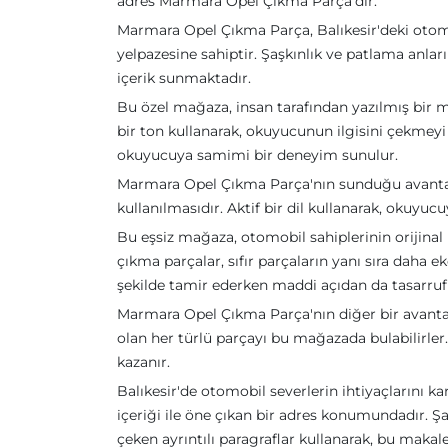
adres Marmara Opel Çıkma Parça'dır.
Marmara Opel Çıkma Parça, Balıkesir'deki otomo
yelpazesine sahiptir. Şaşkınlık ve patlama anları
içerik sunmaktadır.
Bu özel mağaza, insan tarafından yazılmış bir
bir ton kullanarak, okuyucunun ilgisini çekmeyi h
okuyucuya samimi bir deneyim sunulur.
Marmara Opel Çıkma Parça'nın sunduğu avantajla
kullanılmasıdır. Aktif bir dil kullanarak, okuyucuy
Bu eşsiz mağaza, otomobil sahiplerinin orijinal
çıkma parçalar, sıfır parçaların yanı sıra daha e
şekilde tamir ederken maddi açıdan da tasarruf 
Marmara Opel Çıkma Parça'nın diğer bir avantajı 
olan her türlü parçayı bu mağazada bulabilirler
kazanır.
Balıkesir'de otomobil severlerin ihtiyaçlarını
içeriği ile öne çıkan bir adres konumundadır. Ş
çeken ayrıntılı paragraflar kullanarak, bu makaled