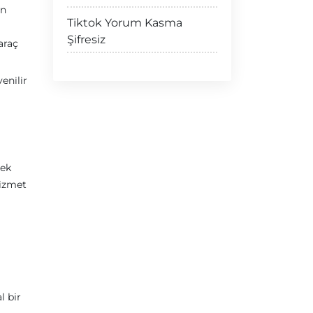
un
Tiktok Yorum Kasma
Şifresiz
araç
enilir
rek
hizmet
l bir