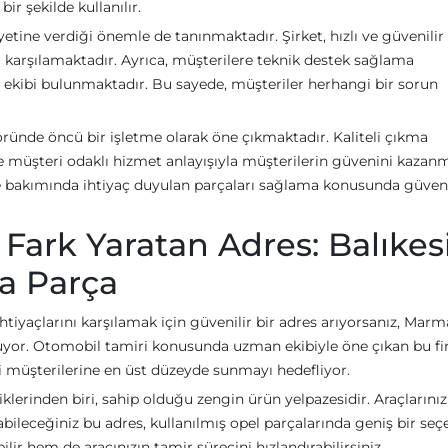
bir şekilde kullanılır.
ne verdiği önemle de tanınmaktadır. Şirket, hızlı ve güvenilir
ni karşılamaktadır. Ayrıca, müşterilere teknik destek sağlama
ekibi bulunmaktadır. Bu sayede, müşteriler herhangi bir sorun
ründe öncü bir işletme olarak öne çıkmaktadır. Kaliteli çıkma
ve müşteri odaklı hizmet anlayışıyla müşterilerin güvenini kazanmı
bakımında ihtiyaç duyulan parçaları sağlama konusunda güvenil
Fark Yaratan Adres: Balıkes
a Parça
htiyaçlarını karşılamak için güvenilir bir adres arıyorsanız, Marm
uyor. Otomobil tamiri konusunda uzman ekibiyle öne çıkan bu fi
i müşterilerine en üst düzeyde sunmayı hedefliyor.
klerinden biri, sahip olduğu zengin ürün yelpazesidir. Araçlarınız
labileceğiniz bu adres, kullanılmış opel parçalarında geniş bir se
r hem de aracınızın tamir sürecini hızlandırabilirsiniz.