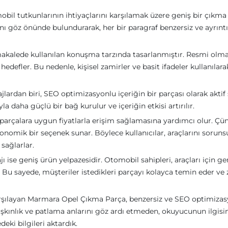
bil tutkunlarının ihtiyaçlarını karşılamak üzere geniş bir çıkma
nı göz önünde bulundurarak, her bir paragraf benzersiz ve ayrıntıl
 makalede kullanılan konuşma tarzında tasarlanmıştır. Resmi olm
edefler. Bu nedenle, kişisel zamirler ve basit ifadeler kullanılara
rdan biri, SEO optimizasyonlu içeriğin bir parçası olarak aktif 
la daha güçlü bir bağ kurulur ve içeriğin etkisi artırılır.
 parçalara uygun fiyatlarla erişim sağlamasına yardımcı olur. Çü
konomik bir seçenek sunar. Böylece kullanıcılar, araçlarını soruns
sağlarlar.
ise geniş ürün yelpazesidir. Otomobil sahipleri, araçları için ger
. Bu sayede, müşteriler istedikleri parçayı kolayca temin eder v
 karşılayan Marmara Opel Çıkma Parça, benzersiz ve SEO optimiza
aşkınlık ve patlama anlarını göz ardı etmeden, okuyucunun ilgisi
eki bilgileri aktardık.