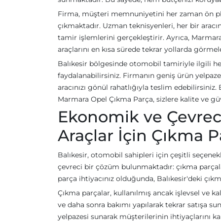
Firma, müşteri memnuniyetini her zaman ön pla
çıkmaktadır. Uzman teknisyenleri, her bir aracın
tamir işlemlerini gerçekleştirir. Ayrıca, Marmar
araçlarını en kısa sürede tekrar yollarda görmele
Balıkesir bölgesinde otomobil tamiriyle ilgili 
faydalanabilirsiniz. Firmanın geniş ürün yelpaz
aracınızı gönül rahatlığıyla teslim edebilirsiniz
Marmara Opel Çıkma Parça, sizlere kalite ve g
Ekonomik ve Çevreci
Araçlar İçin Çıkma P
Balıkesir, otomobil sahipleri için çeşitli seçenek
çevreci bir çözüm bulunmaktadır: çıkma parçal
parça ihtiyacınız olduğunda, Balıkesir'deki çıkma 
Çıkma parçalar, kullanılmış ancak işlevsel ve kal
ve daha sonra bakımı yapılarak tekrar satışa sun
yelpazesi sunarak müşterilerinin ihtiyaçlarını k