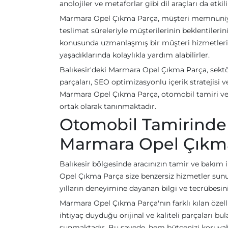
anolojiler ve metaforlar gibi dil araçları da etkili 
Marmara Opel Çıkma Parça, müşteri memnuniyeti
teslimat süreleriyle müşterilerinin beklentileri
konusunda uzmanlaşmış bir müşteri hizmetleri 
yaşadıklarında kolaylıkla yardım alabilirler.
Balıkesir'deki Marmara Opel Çıkma Parça, sektö
parçaları, SEO optimizasyonlu içerik stratejisi 
Marmara Opel Çıkma Parça, otomobil tamiri ve 
ortak olarak tanınmaktadır.
Otomobil Tamirinde 
Marmara Opel Çıkm
Balıkesir bölgesinde aracınızın tamir ve bakım i
Opel Çıkma Parça size benzersiz hizmetler sun
yılların deneyimine dayanan bilgi ve tecrübesin
Marmara Opel Çıkma Parça'nın farklı kılan özelli
ihtiyaç duyduğu orijinal ve kaliteli parçaları bu
sunmaktadır. Bu sayede, hem bütçenizi koruyabili