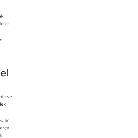
ak
lerin
en
el
mik ve
dek
dilir
parça
ik