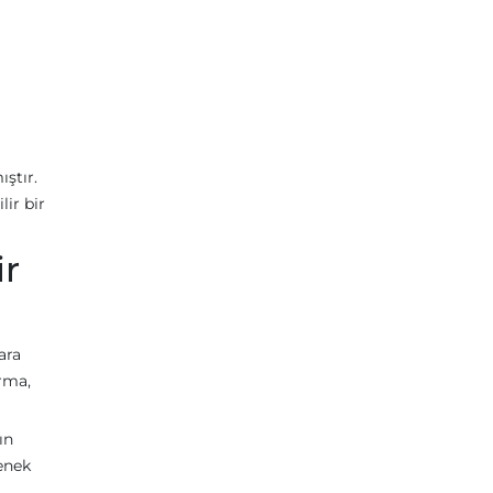
ştır.
ir bir
ir
ara
rma,
ın
çenek