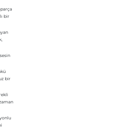
 parça
ı bir
ayan
k,
sesin
nkü
uz bir
ekli
e zaman
syonlu
ni