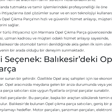
nda tutmakta ve tamir işlemlerindeki profesyonelliği ile öne
 ihtiyaçlarına özel çözümler sunar ve en son teknolojiyi kullanar
a Opel Çıkma Parça'nın hızlı ve güvenilir hizmet anlayışı, müşteri
rini sağlar.
her türlü ihtiyacınız için Marmara Opel Çıkma Parça güvencesind
esi, uzman kadrosu ve müşteri odaklı hizmet anlayışı sayesinde,
. Balıkesir'de otomobil tamiri denildiğinde akla gelen ilk isim olan
üvenin bir arada olduğu bir deneyim sunmaktadır.
 Seçenek: Balıkesir’deki Op
arça
ler sunan bir şehirdir. Özellikle Opel araç sahipleri için ise ekono
ar. Opel aracınızda meydana gelen bir arıza durumunda veya ye
parça satıcıları size uygun fiyatlarla orijinal parçalar sunabilir.
iteli parçalardır. Bu parçalar, başka bir araçtan sökülerek temin e
ulur. Balıkesir'de bulunan Opel çıkma parça satıcıları, geniş bir 
arşılamayı hedefler. Motor parçaları, şanzıman parçaları, elektron