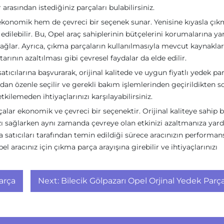
arasından istediğiniz parçaları bulabilirsiniz.
 ekonomik hem de çevreci bir seçenek sunar. Yenisine kıyasla çı
 edilebilir. Bu, Opel araç sahiplerinin bütçelerini korumalarına y
sağlar. Ayrıca, çıkma parçaların kullanılmasıyla mevcut kaynaklar
arının azaltılması gibi çevresel faydalar da elde edilir.
atıcılarına başvurarak, orijinal kalitede ve uygun fiyatlı yedek pa
ından özenle seçilir ve gerekli bakım işlemlerinden geçirildikten s
tkilemeden ihtiyaçlarınızı karşılayabilirsiniz.
çalar ekonomik ve çevreci bir seçenektir. Orijinal kaliteye sahip 
ızı sağlarken aynı zamanda çevreye olan etkinizi azaltmanıza yar
 satıcıları tarafından temin edildiği sürece aracınızın performan
 aracınız için çıkma parça arayışına girebilir ve ihtiyaçlarınızı
arça
Next:
Bilecik Gölpazarı Opel Orjinal Yedek Parç