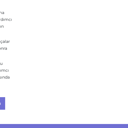
kma
ardımcı
ın
rçalar
onra
bu
dımcı
sında
a