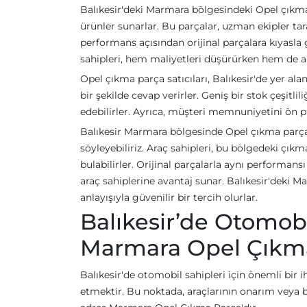
Balıkesir'deki Marmara bölgesindeki Opel çıkma 
ürünler sunarlar. Bu parçalar, uzman ekipler tara
performans açısından orijinal parçalara kıyasla
sahipleri, hem maliyetleri düşürürken hem de araç
Opel çıkma parça satıcıları, Balıkesir'de yer ala
bir şekilde cevap verirler. Geniş bir stok çeşitlil
edebilirler. Ayrıca, müşteri memnuniyetini ön p
Balıkesir Marmara bölgesinde Opel çıkma parçala
söyleyebiliriz. Araç sahipleri, bu bölgedeki çık
bulabilirler. Orijinal parçalarla aynı performa
araç sahiplerine avantaj sunar. Balıkesir'deki 
anlayışıyla güvenilir bir tercih olurlar.
Balıkesir’de Otomobi
Marmara Opel Çıkm
Balıkesir'de otomobil sahipleri için önemli bir i
etmektir. Bu noktada, araçlarının onarım veya b