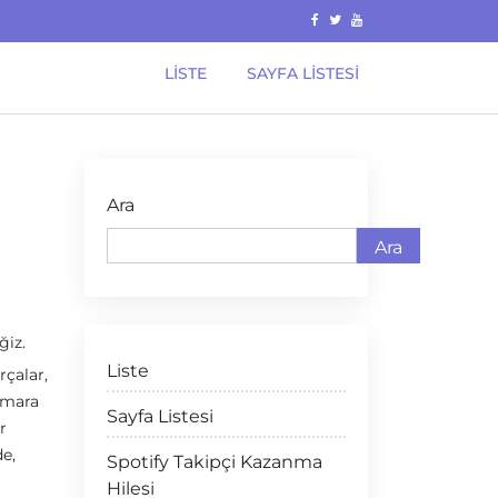
LISTE
SAYFA LISTESI
Ara
Ara
ğiz.
Liste
rçalar,
rmara
Sayfa Listesi
r
de,
Spotify Takipçi Kazanma
Hilesi