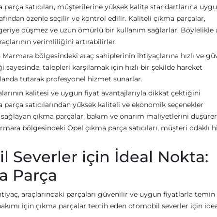
parça satıcıları, müşterilerine yüksek kalite standartlarına uyg
fından özenle seçilir ve kontrol edilir. Kaliteli çıkma parçalar,
 geriye düşmez ve uzun ömürlü bir kullanım sağlarlar. Böylelikle 
larının verimliliğini artırabilirler.
n Marmara bölgesindeki araç sahiplerinin ihtiyaçlarına hızlı ve güv
iği sayesinde, talepleri karşılamak için hızlı bir şekilde hareket
landa tutarak profesyonel hizmet sunarlar.
rının kalitesi ve uygun fiyat avantajlarıyla dikkat çektiğini
ma parça satıcılarından yüksek kaliteli ve ekonomik seçenekler
nsı sağlayan çıkma parçalar, bakım ve onarım maliyetlerini düşüre
Marmara bölgesindeki Opel çıkma parça satıcıları, müşteri odaklı 
l Severler için İdeal Nokta:
a Parça
htiyaç, araçlarındaki parçaları güvenilir ve uygun fiyatlarla temin
akımı için çıkma parçalar tercih eden otomobil severler için idea